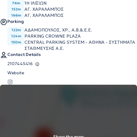
1Η ΙΛΙΣΙΩΝ
76m
ΑΓ. ΧΑΡΑΛΑΜΠΟΣ
152m
ΑΓ. ΧΑΡΑΛΑΜΠΟΣ
166m
Parking
ΑΔΑΜΟΠΟΥΛΟΣ, ΧΡ., Α.Β.&.Ε.Ε.
122m
PARKING CROWNE PLAZA
124m
CENTRAL PARKING SYSTEM - ΑΘΗΝΑ - ΣΥΣΤΗΜΑΤΑ
150m
ΣΤΑΘΜΕΥΣΗΣ Α.Ε.
Contact Details
2107445416
Website
Show the map