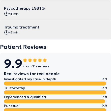
Psycotherapy LGBTQ
45 min
Trauma treatment
45 min
Patient Reviews
9.9
From 11 reviews
Real reviews for real people
Investigated my case in depth
9.9
Trustworthy
9.9
Experienced & qualified
9.8
Punctual
9.9