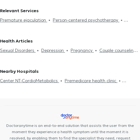
Psychologists in KOLONAKI
Psychologists in AMPELOKIPOI
Relevant Services
Psychologists in KESARIANI
Psychologists in ATHENS
Premature ejaculation
Person-centered psychotherapy
Psychologists in GOUDI
Psychologists in KOS
Psychologists in
Integrative psychotherapy
Trichotillomania
Psychodynamic
GIZI
Psychologists in EXARCHEIA
Psychologists in PANORMOU
psychotherapy
Αdolescent counseling
Συμβουλευτική γονέων
Psychologists in VIRONAS
Psychologists in NEA FILOTHEI
Health Articles
και παιδιών
Ομαδική ψυχοθεραπεία
Depression
Cognitive
Psychologists in AKADIMIA
Psychologists in SYNTAGMA
Sexual Disorders
Depression
Pregnancy
Couple counseling
enhancement
Dementia caregiver counseling
Life coaching
Psychologists in OMONOIA
Psychologists in PEDION TOU AREOS
Life coaching
Psychotherapy Online
Psychogenic Bulimia -
Υπνοθεραπεία
Sexual Disorders
Psychogenic Bulimia -
Psychologists in PSYCHIKO
Psychogenic Anorexia
Αυτισμός
Εθισμός στο διαδίκτυο
Psychogenic Anorexia
Διαχείριση πένθους
Psychological
Nearby Hospitals
ADHD
Panic attacks
Diet and nutrition
Εθισμός
Career
assessment
Τόνωση αυτοεκτίμησης
Anxiety and Stress
Center NT-CardioMetabolics
Premedicare health clinic
Orientation Test
Panic attacks
Premedicare Medical clinic
Ιάζω
Bioclab Medical Center
Doctoranytime is an end-to-end solution that assists the user from the
moment they experience a health symptom until the moment it is
resolved, by enabling them to find the specialist they need, request