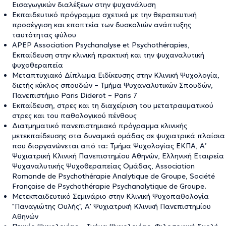
Εισαγωγικών διαλέξεων στην ψυχανάλυση
Εκπαιδευτικό πρόγραμμα σχετικά με την θεραπευτική
προσέγγιση και εποπτεία των δυσκολιών ανάπτυξης
ταυτότητας φύλου
APEP Association Psychanalyse et Psychothérapies,
Εκπαίδευση στην κλινική πρακτική και την ψυχαναλυτική
ψυχοθεραπεία
Μεταπτυχιακό Δίπλωμα Ειδίκευσης στην Κλινική Ψυχολογία,
διετής κύκλος σπουδών – Τμήμα Ψυχαναλυτικών Σπουδών,
Πανεπιστήμιο Paris Diderot – Paris 7
Εκπαίδευση, στρες και τη διαχείριση του μετατραυματικού
στρες και του παθολογικού πένθους
Διατμηματικό πανεπιστημιακό πρόγραμμα κλινικής
μετεκπαίδευσης στα δυναμικά ομάδας σε ψυχιατρικά πλαίσια
που διοργανώνεται από τα: Τμήμα Ψυχολογίας ΕΚΠΑ, Α’
Ψυχιατρική Κλινική Πανεπιστημίου Αθηνών, Ελληνική Εταιρεία
Ψυχαναλυτικής Ψυχοθεραπείας Ομάδας, Association
Romande de Psychothérapie Analytique de Groupe, Société
Française de Psychothérapie Psychanalytique de Groupe.
Μετεκπαιδευτικό Σεμινάριο στην Κλινική Ψυχοπαθολογία
"Παναγιώτης Ουλής", Α' Ψυχιατρική Κλινική Πανεπιστημίου
Αθηνών