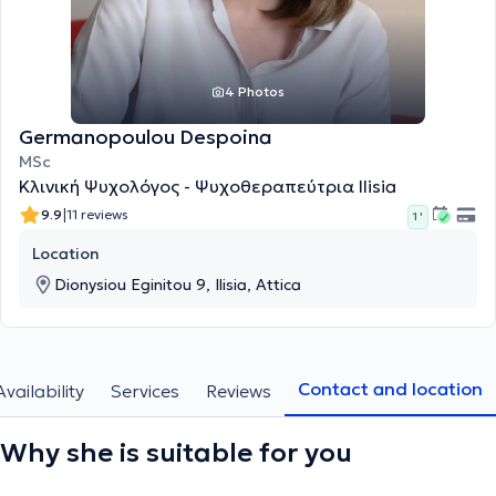
4 Photos
Germanopoulou Despoina
MSc
Κλινική Ψυχολόγος - Ψυχοθεραπεύτρια Ilisia
|
9.9
11 reviews
1 '
Location
Dionysiou Eginitou 9, Ilisia, Attica
Contact and location
Availability
Services
Reviews
Why she is suitable for you