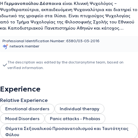
Η
Γερμανοπούλου Δέσποινα
είναι Κλινική Ψυχολόγος –
Ψυχοθεραπεύτρια, εκπαιδευόμενη Ψυχαναλύτρια και διατηρεί το
ιδιωτικό της γραφείο στα Ιλίσια. Είναι πτυχιούχος Ψυχολογίας
από το Τμήμα Ψυχολογίας της Φιλοσοφικής Σχολής του Εθνικού
και Καποδιστριακού Πανεπιστημίου Αθηνών και κάτοχος
μεταπτυχιακού διπλώματος (MSc) στην Κλινική Ψυχολογία, με
εξειδίκευση στην ψυχαναλυτική ψυχοπαθολογία παιδιών, εφήβων
Professional Identification Number: 6380/03-03-2016
network member
και ενηλίκων, από το τμήμα Ψυχαναλυτικών Σπουδών του
Πανεπιστημίου Paris – Cité. Κατέχει άδεια ασκήσεως
επαγγέλματος στην Ελλάδα και τη Γαλλία και είναι τακτικό μέλος
The description was edited by the doctoranytime team, based on
του Συλλόγου Ελλήνων Ψυχολόγων. Μετά το πέρας των σπουδών
verified information.
της και όσο βρισκόταν στο Παρίσι, ολοκλήρωσε μία εκπαίδευση
στην κλινική πρακτική και την ψυχαναλυτική ψυχοθεραπεία, ενώ
έχει συμμετάσχει και σε πληθώρα άλλων εκπαιδευτικών
Experience
προγραμμάτων που άπτονται των κλινικών της ενδιαφερόντων :
κλινική ψυχοπαθολογία, δυναμικά ομάδας, δυσκολίες ανάπτυξης
Relative Experience
ταυτότητας φύλου, διαταραχές πρόσληψης τροφής,
ψυχαναλυτική προσέγγιση του σώματος, μετατραυματικό στρες
Emotional disorders
Individual therapy
και πένθος. Κατά τη διάρκεια της επαγγελματικής της πορείας
Mood Disorders
Panic attacks - Phobias
έχει εργαστεί σε μερικούς από τους μεγαλύτερους φορείς ψυχικής
υγείας στην Ελλάδα και τη Γαλλία (ASM13, Hôpital Sainte – Anne,
Θέματα Σεξουαλικού Προσανατολισμού και Ταυτότητας
Αιγινήτειο Νοσοκομείο, ΕΠΑΨΥ, ΙΨΥΠΕ), αποκτώντας πολύτιμη
Φύλου