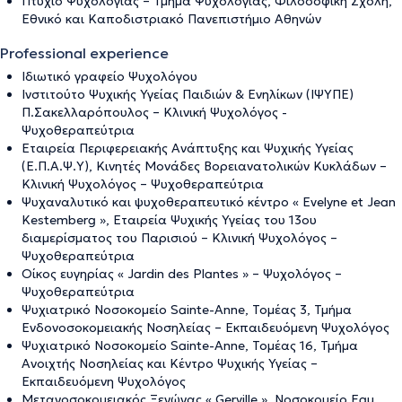
Πτυχίο Ψυχολογίας – Τμήμα Ψυχολογίας, Φιλοσοφική Σχολή,
Εθνικό και Καποδιστριακό Πανεπιστήμιο Αθηνών
Professional experience
Ιδιωτικό γραφείο Ψυχολόγου
Ινστιτούτο Ψυχικής Υγείας Παιδιών & Ενηλίκων (ΙΨΥΠΕ)
Π.Σακελλαρόπουλος – Κλινική Ψυχολόγος -
Ψυχοθεραπεύτρια
Εταιρεία Περιφερειακής Ανάπτυξης και Ψυχικής Υγείας
(Ε.Π.Α.Ψ.Υ), Κινητές Μονάδες Βορειανατολικών Κυκλάδων –
Κλινική Ψυχολόγος – Ψυχοθεραπεύτρια
Ψυχαναλυτικό και ψυχοθεραπευτικό κέντρο « Evelyne et Jean
Kestemberg », Εταιρεία Ψυχικής Υγείας του 13ου
διαμερίσματος του Παρισιού – Κλινική Ψυχολόγος –
Ψυχοθεραπεύτρια
Οίκος ευγηρίας « Jardin des Plantes » – Ψυχολόγος –
Ψυχοθεραπεύτρια
Ψυχιατρικό Νοσοκομείο Sainte-Anne, Τομέας 3, Τμήμα
Ενδονοσοκομειακής Νοσηλείας – Εκπαιδευόμενη Ψυχολόγος
Ψυχιατρικό Νοσοκομείο Sainte-Anne, Τομέας 16, Τμήμα
Ανοιχτής Νοσηλείας και Κέντρο Ψυχικής Υγείας –
Εκπαιδευόμενη Ψυχολόγος
Μετανοσοκομειακός Ξενώνας « Gerville », Νοσοκομείο Eau