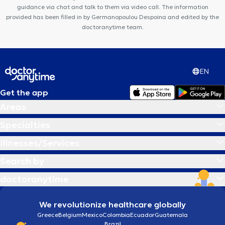
guidance via chat and talk to them via video call. The information
provided has been filled in by Germanopoulou Despoina and edited by the
doctoranytime team.
EN
Get the app
Areas
Specialties
Illnesses/Services
Search by
doctoranytime
We revolutionize healthcare globally
Greece
Belgium
Mexico
Colombia
Ecuador
Guatemala
Brazil