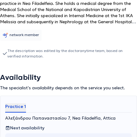
practice in Nea Filadelfeia. She holds a medical degree from the
Medical School of the National and Kapodistrian University of
Athens. She initially specialized in Internal Medicine at the 1st IKA
Melissia and subsequently in Nephrology at the General Hospital
of Attica "Sismanoglio - Amalia Fleming." Dr. Papakostoula has
worked as an Attending Nephrologist in the Chronic Hemodialysis
network member
Unit at "Mesogeios" - Pallini Nephrology Center, as well as in the
Chronic Hemodialysis Unit of the Athens Kidney Center, where she
The description was edited by the doctoranytime team, based on
currently serves as the Scientific Director. In her private practice,
verified information.
she offers a wide range of services, respecting the specific needs
of each patient. Lastly, Dr. Papakostoula is a member of the
Athens Medical Association and the Hellenic Nephrology Society.
Availability
The specialist's availability depends on the service you select.
Practice 1
Αλεξάνδρου Παπαναστασίου 7, Nea Filadelfia, Attica
Next availability