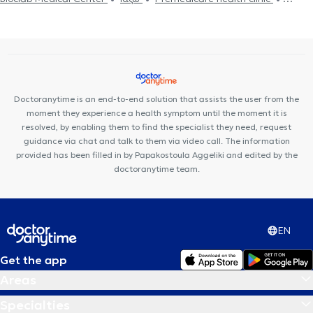
AGIOS DIMITRIOS
Nephrologists in KALLITHEA
Nephrologists in
Premedicare Medical clinic
Center NT-CardioMetabolics
MOSCHATO
Nephrologists in GLYKA NERA
Doctoranytime is an end-to-end solution that assists the user from the
moment they experience a health symptom until the moment it is
resolved, by enabling them to find the specialist they need, request
guidance via chat and talk to them via video call. The information
provided has been filled in by Papakostoula Aggeliki and edited by the
doctoranytime team.
EN
Get the app
Areas
Specialties