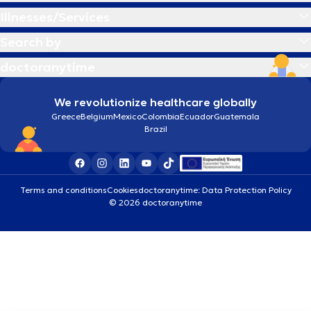
Illnesses/Services
Search by
doctoranytime
We revolutionize healthcare globally
Greece
Belgium
Mexico
Colombia
Ecuador
Guatemala
Brazil
Terms and conditions
Cookies
doctoranytime: Data Protection Policy
© 2026 doctoranytime