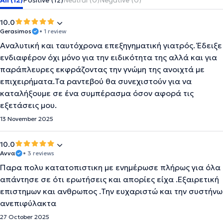
All (12)
Positive (12)
Neutral (0)
Negative (0)
10.0
Gerasimos
• 1 review
Αναλυτική και ταυτόχρονα επεξηγηματική γιατρός. Έδειξε
ενδιαφέρον όχι μόνο για την ειδικότητα της αλλά και για
παράπλευρες εκφράζοντας την γνώμη της ανοιχτά με
επιχειρήματα.Τα ραντεβού θα συνεχιστούν για να
καταλήξουμε σε ένα συμπέρασμα όσον αφορά τις
εξετάσεις μου.
13 November 2025
10.0
Αννα
• 3 reviews
Παρα πολυ κατατοπιστικη με ενημέρωσε πλήρως για όλα
απάντησε σε ότι ερωτήσεις και απορίες είχα .Εξαιρετική
επιστημων και ανθρωπος .Την ευχαριστώ και την συστήνω
ανεπιφύλακτα
27 October 2025