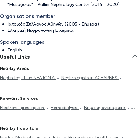
"Mesogeios" - Pallini Nephrology Center (2014 - 2020)
Organisations member
Ιατρικός Σύλλογος Αθηνών (2003 - Σήμερα)
Ελληνική Νεφρολογική Εταιρεία
Spoken languages
English
Useful Links
Nearby Areas
Nephrologists in NEA IONIA
Nephrologists in ACHARNES
Nephrologists in GALATSI
Nephrologists in ILION
Nephrologists
in PERISTERI
Nephrologists in NEO PSYCHIKO
Nephrologists in
Relevant Services
AMPELOKIPOI
Nephrologists in PANORMOU
Nephrologists in
Electronic prescription
Hemodialysis
Νεφρική ανεπάρκεια
ATHENS
Nephrologists in CHALANDRI
Nephrologists in
Kidney stones
Proteinouria
High creatinine
Hypertension
MAROUSI
Nephrologists in KOLONAKI
Nephrologists in
Autoimmune kidney diseases
CHOLARGOS
Nephrologists in PLATIA MAVILI
Nephrologists in
Nearby Hospitals
AIGALEO
Nephrologists in AGIA PARASKEVI
Nephrologists in
Bioclab Medical Center
Ιάζω
Premedicare health clinic