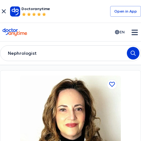
Doctoranytime
Open in Αpp
doctoranytime
EN
Nephrologist