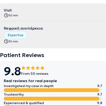
Visit
30 min
Νεφρική ανεπάρκεια
Expertise
30 min
Patient Reviews
9.8
From 50 reviews
Real reviews for real people
Investigated my case in depth
9.7
Trustworthy
9.7
Experienced & qualified
9.8