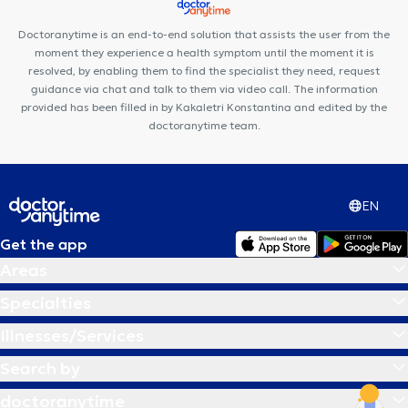
Doctoranytime is an end-to-end solution that assists the user from the
moment they experience a health symptom until the moment it is
resolved, by enabling them to find the specialist they need, request
guidance via chat and talk to them via video call. The information
provided has been filled in by Kakaletri Konstantina and edited by the
doctoranytime team.
EN
Get the app
Areas
Specialties
Illnesses/Services
Search by
doctoranytime