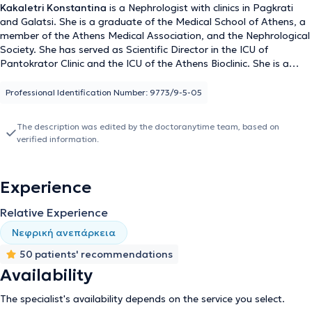
Kakaletri Konstantina
is a Nephrologist with clinics in Pagkrati
and Galatsi. She is a graduate of the Medical School of Athens, a
member of the Athens Medical Association, and the Nephrological
Society. She has served as Scientific Director in the ICU of
Pantokrator Clinic and the ICU of the Athens Bioclinic. She is a
scientific collaborator at the General Clinic Iaso and the Athens
Medical Center (Psychiko Clinic) and a partner of the Nephrology
Professional Identification Number: 9773/9-5-05
Centers "Frontis". The doctor specializes in diseases related to the
KIDNEYS such as renal failure (acute and chronic),
The description was edited by the doctoranytime team, based on
glomerulonephritis, nephrolithiasis, hematuria, proteinuria,
verified information.
diabetes mellitus, and arterial hypertension. She manages
patients undergoing hemodialysis and also prepares patients to
undergo this treatment. She has published numerous articles,
Experience
participates in conferences and seminars, and continuously stays
informed about developments in the field. She has many years of
Relative Experience
experience, and her goal is the immediate, accurate, and sensitive
care of those who entrust her.
Νεφρική ανεπάρκεια
50 patients' recommendations
Availability
The specialist's availability depends on the service you select.