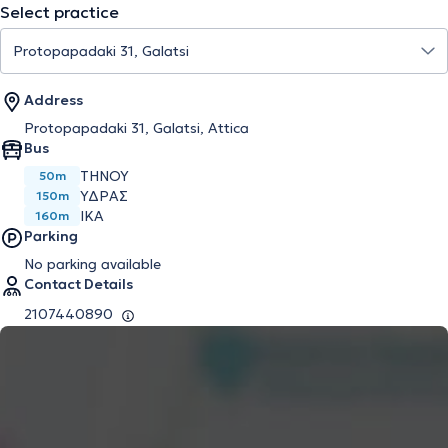
Select practice
Address
Protopapadaki 31, Galatsi, Attica
Bus
ΤΗΝΟΥ
50m
ΥΔΡΑΣ
150m
ΙΚΑ
160m
Parking
No parking available
Contact Details
2107440890