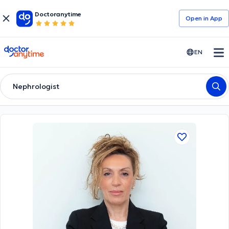
Doctoranytime
Open in Αpp
doctoranytime
EN
Nephrologist