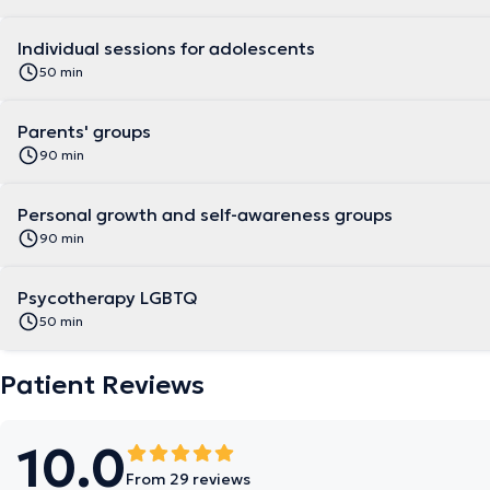
Individual sessions for adolescents
50 min
Parents' groups
90 min
Personal growth and self-awareness groups
90 min
Psycotherapy LGBTQ
50 min
Patient Reviews
10.0
From 29 reviews