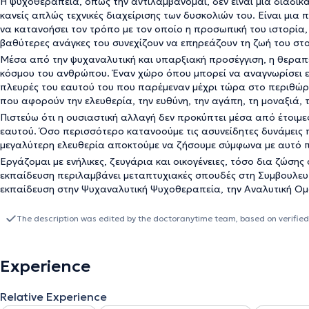
Η ψυχοθεραπεία, όπως την αντιλαμβάνομαι, δεν είναι μια διαδι
κανείς απλώς τεχνικές διαχείρισης των δυσκολιών του. Είναι μι
να κατανοήσει τον τρόπο με τον οποίο η προσωπική του ιστορία, ο
βαθύτερες ανάγκες του συνεχίζουν να επηρεάζουν τη ζωή του στ
Μέσα από την ψυχαναλυτική και υπαρξιακή προσέγγιση, η θεραπ
κόσμου του ανθρώπου. Έναν χώρο όπου μπορεί να αναγνωρίσει ε
πλευρές του εαυτού του που παρέμεναν μέχρι τώρα στο περιθώρι
που αφορούν την ελευθερία, την ευθύνη, την αγάπη, τη μοναξιά, 
Πιστεύω ότι η ουσιαστική αλλαγή δεν προκύπτει μέσα από έτοιμ
εαυτού. Όσο περισσότερο κατανοούμε τις ασυνείδητες δυνάμεις πο
μεγαλύτερη ελευθερία αποκτούμε να ζήσουμε σύμφωνα με αυτό π
Εργάζομαι με ενήλικες, ζευγάρια και οικογένειες, τόσο δια ζώσης
εκπαίδευση περιλαμβάνει μεταπτυχιακές σπουδές στη Συμβουλευ
εκπαίδευση στην Ψυχαναλυτική Ψυχοθεραπεία, την Αναλυτική Ομα
The description was edited by the doctoranytime team, based on verified
Experience
Relative Experience