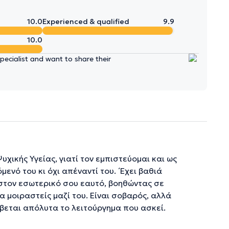
10.0
Experienced & qualified
9.9
10.0
ecialist and want to share their
ικής Υγείας, γιατί τον εμπιστεύομαι και ως
ενό του κι όχι απέναντί του. ΄Εχει βαθιά
στον εσωτερικό σου εαυτό, βοηθώντας σε
 μοιραστείς μαζί του. Είναι σοβαρός, αλλά
έβεται απόλυτα το λειτούργημα που ασκεί.