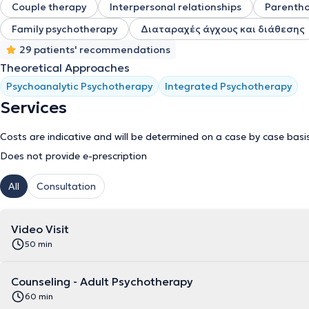
Couple therapy
Interpersonal relationships
Parenth
Family psychotherapy
Διαταραχές άγχους και διάθεσης
29 patients' recommendations
Theoretical Approaches
Psychoanalytic Psychotherapy
Integrated Psychotherapy
Services
Costs are indicative and will be determined on a case by case basi
Does not provide e-prescription
All
Consultation
Video Visit
50 min
Counseling - Adult Psychotherapy
60 min