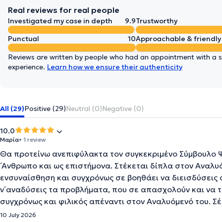
Real reviews for real people
Investigated my case in depth
9.9
Trustworthy
Punctual
10
Approachable & friendly
Reviews are written by people who had an appointment with a sp
experience.
Learn how we ensure their authenticity
All (29)
Positive (29)
Neutral (0)
Negative (0)
10.0
Μαρία
• 1 review
Θα προτείνω ανεπιφύλακτα τον συγκεκριμένο Σύμβουλο Ψυχ
΄Ανθρωπο και ως επιστήμονα. Στέκεται δίπλα στον Αναλυόμ
ενσυναίσθηση και συγχρόνως σε βοηθάει να διεισδύσεις 
ν΄αναδύσεις τα προβλήματα, που σε απασχολούν και να τα
συγχρόνως και φιλικός απέναντι στον Αναλυόμενό του. Σ
10 July 2026