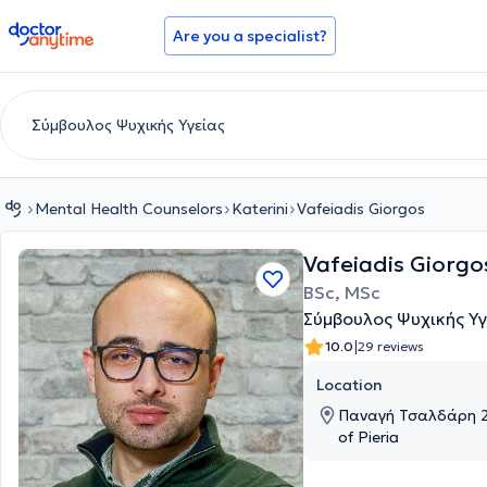
doctoranytime
Are you a specialist?
Mental Health Counselors
Katerini
Vafeiadis Giorgos
Vafeiadis Giorgo
BSc, MSc
Σύμβουλος Ψυχικής Υγ
|
10.0
29 reviews
Location
Παναγή Τσαλδάρη 2, 
of Pieria