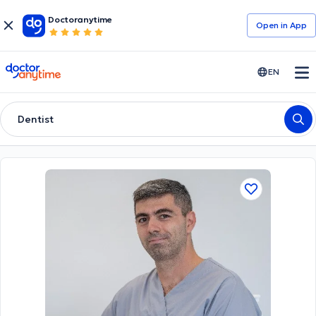
Doctoranytime
Open in Αpp
doctoranytime
EN
Dentist