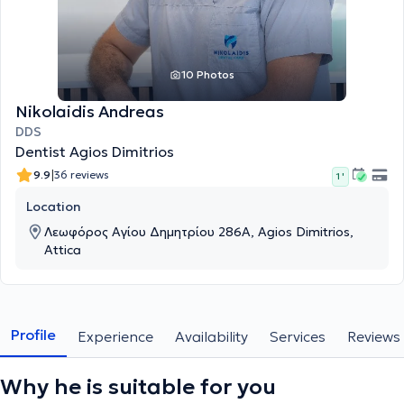
10 Photos
Nikolaidis Andreas
DDS
Dentist Agios Dimitrios
|
9.9
36 reviews
1 '
Location
Λεωφόρος Αγίου Δημητρίου 286Α, Agios Dimitrios,
Attica
Profile
Experience
Availability
Services
Reviews
Why he is suitable for you