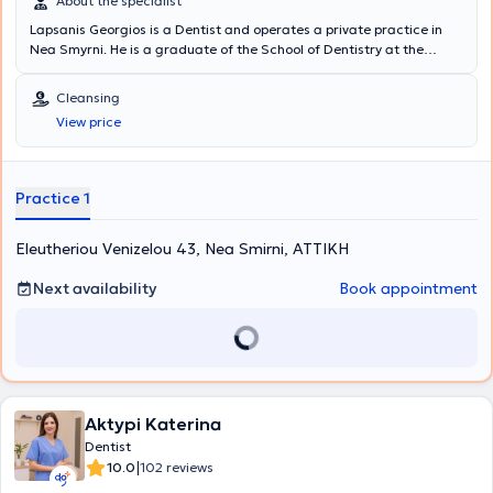
About the specialist
Lapsanis Georgios is a Dentist and operates a private practice in
Nea Smyrni. He is a graduate of the School of Dentistry at the
National and Kapodistrian University of Athens. Additionally, he has
been awarded the title of Fellow at Icol International in Naples and
Cleansing
the title of Diplomate in Berlin. His private dental practice offers a
View price
wide range of specialized services, with particular expertise in
Dental Implants. Furthermore, he is a member of the First Greek
Computer-Assisted Surgery Team.
Practice 1
Eleutheriou Venizelou 43, Nea Smirni, ΑΤΤΙΚΗ
Next availability
Book appointment
Aktypi Katerina
Dentist
|
10.0
102 reviews