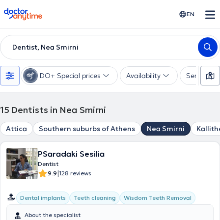
doctoranytime
EN
Dentist, Nea Smirni
DO+ Special prices
Availability
Services
15
Dentists in Nea Smirni
Attica
Southern suburbs of Athens
Nea Smirni
Kallit
PSaradaki Sesilia
Dentist
|
9.9
128 reviews
Dental implants
Teeth cleaning
Wisdom Teeth Removal
About the specialist