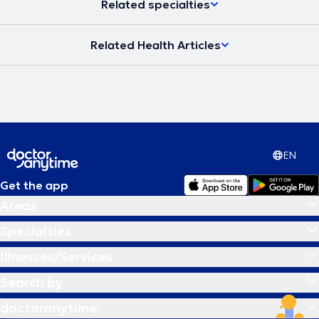
Related specialties
Related Health Articles
EN
Get the app
Areas
Specialties
Illnesses/Services
Search by
doctoranytime