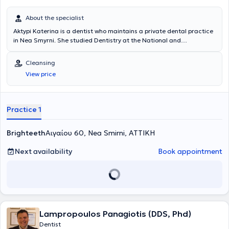
About the specialist
Aktypi Katerina is a dentist who maintains a private dental practice
in Nea Smyrni. She studied Dentistry at the National and
Kapodistrian University of Athens. She has clinical and research
experience in Greece and the United Kingdom. Finally, she is
Cleansing
involved in the entire spectrum of dentistry, with a particular focus
View price
on aesthetic dentistry and prosthetics.
Practice 1
Brighteeth
Αιγαίου 60, Nea Smirni, ΑΤΤΙΚΗ
Next availability
Book appointment
Lampropoulos Panagiotis (DDS, Phd)
Dentist