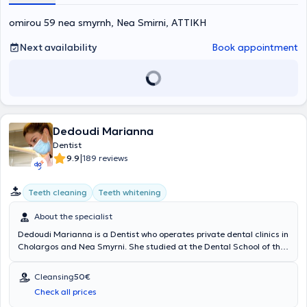
omirou 59 nea smyrnh, Nea Smirni, ΑΤΤΙΚΗ
Next availability
Book appointment
Dedoudi Marianna
Dentist
|
9.9
189 reviews
Teeth cleaning
Teeth whitening
About the specialist
Dedoudi Marianna is a Dentist who operates private dental clinics in
Cholargos and Nea Smyrni. She studied at the Dental School of the
Aristotle University of Thessaloniki and the Medical School of the
same university. Additionally, she has completed a three-year
Cleansing
50€
postgraduate training in Orthodontics at the New York College of
Check all prices
Dentistry and in Aesthetic Dentistry at the Eastman Dental Institute.