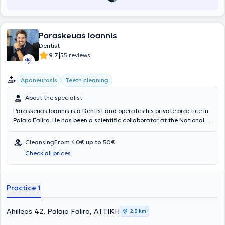
Paraskeuas Ioannis
Dentist
|
9.7
55 reviews
Aponeurosis
Teeth cleaning
About the specialist
Paraskeuas Ioannis is a Dentist and operates his private practice in
Palaio Faliro. He has been a scientific collaborator at the National
and Kapodistrian University of Athens, specializing in Endodontics.
His clinic offers services such as dental cleaning, whitening,
Cleansing
From 40€ up to 50€
prosthetics, fluoridation, and dental fillings. In the welcoming
Check all prices
environment of his dental office, together with his associates, they
provide high-level services, adhering to medical protocols and
utilizing all modern dental technologies.
Practice 1
Ahilleos 42, Palaio Faliro, ΑΤΤΙΚΗ
2,3 km