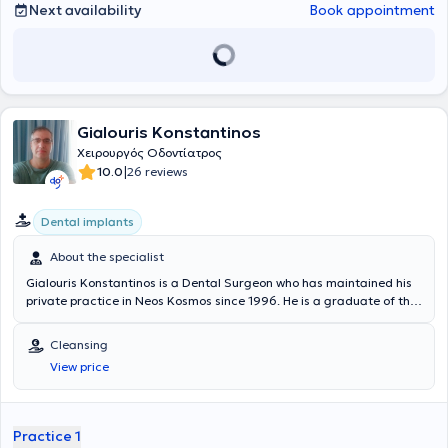
Next availability
Book appointment
Gialouris Konstantinos
Χειρουργός Οδοντίατρος
|
10.0
26 reviews
Dental implants
About the specialist
Gialouris Konstantinos is a Dental Surgeon who has maintained his
private practice in Neos Kosmos since 1996. He is a graduate of the
Dental School of the National and Kapodistrian University of Athens.
In his private practice, he provides specialized services in a
Cleansing
comfortable and patient-friendly environment. He combines
View price
extensive experience with excellent scientific knowledge, managing
a wide range of cases spanning the entire spectrum of dentistry, as
well as oral surgical dentistry. Additionally, the Dentist has
particular expertise in implants, aesthetic dentistry, prosthetics, and
Practice 1
oral microsurgery.