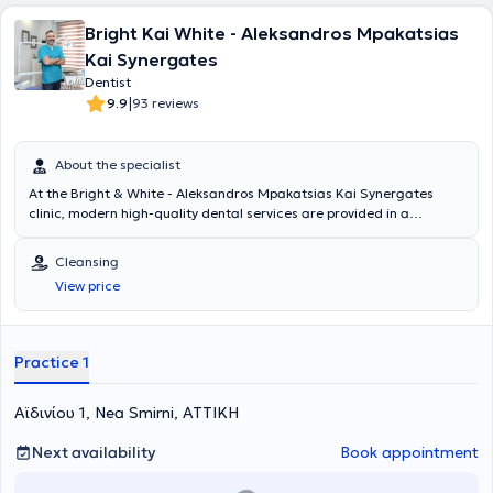
Bright Kai White - Aleksandros Mpakatsias
Kai Synergates
Dentist
|
9.9
93 reviews
About the specialist
At the Bright & White - Aleksandros Mpakatsias Kai Synergates
clinic, modern high-quality dental services are provided in a
welcoming, safe, and friendly environment. With experience in a
wide range of dental cases and high-level academic certification,
Cleansing
we are at your disposal for diagnosis and, of course, immediate and
View price
effective treatment of all your dental needs.
Practice 1
Αϊδινίου 1, Nea Smirni, ΑΤΤΙΚΗ
Next availability
Book appointment