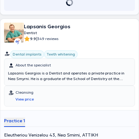
Lapsanis Georgios
Dentist
|
9.9
349 reviews
Dental implants
Teeth whitening
About the specialist
Lapsanis Georgios is a Dentist and operates a private practice in
Nea Smyrni. He is a graduate of the School of Dentistry at the
National and Kapodistrian University of Athens. Additionally, he has
been awarded the title of Fellow at Icol International in Naples and
Cleansing
the title of Diplomate in Berlin. His private dental practice offers a
View price
wide range of specialized services, with particular expertise in
Dental Implants. Furthermore, he is a member of the First Greek
Computer-Assisted Surgery Team.
Practice 1
Eleutheriou Venizelou 43, Nea Smirni, ΑΤΤΙΚΗ