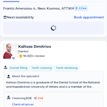
Frantzi Amvrosiou 4, Neos Kosmos, ΑΤΤΙΚΗ
2,3 km
Next availability
Book appointment
Kaltsas Dimitrios
Dentist
|
10.0
34 reviews
Dental filling
Teeth cleaning
Teeth whitening
About the specialist
Kaltsas Dimitrios is a graduate of the Dental School of the National
and Kapodistrian University of Athens and is a member of the
Dental Association of Attica. He worked and was an integral part of
a clinic in Athens before establishing his own clinic in Kallithea. Dr.
Cleansing
30€
24€
Kaltsas Dimitrios actively participates in numerous seminars and
conferences held in Greece and abroad. This ensures he remains at
Check all prices