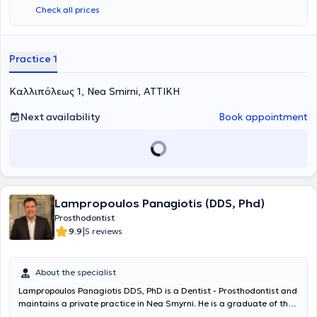
Furthermore, she received additional training in Restorative
Check all prices
Dentistry. She has also attended numerous seminars on digital
implant placement and implant prosthetics. She has extensive
clinical experience, having worked in both public and private dental
clinics in the United Kingdom. The dental clinic is equipped with the
Practice 1
most modern tools and offers high-quality treatments aimed at the
personalized comprehensive care of the patient's oral health. Our
Καλλιπόλεως 1, Nea Smirni, ΑΤΤΙΚΗ
primary goal is to establish a relationship of trust with the patient.
Next availability
Book appointment
Lampropoulos Panagiotis (DDS, Phd)
Prosthodontist
|
9.9
5 reviews
About the specialist
Lampropoulos Panagiotis DDS, PhD is a Dentist - Prosthodontist and
maintains a private practice in Nea Smyrni. He is a graduate of the
Dental School of Albert - Ludwig University in Germany and was