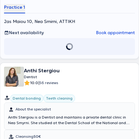
Practice 1
2as Maiou 10, Nea Smirni, ΑΤΤΙΚΗ
Next availability
Book appointment
Anthi Stergiou
Dentist
|
10.0
56 reviews
Dental bonding
Teeth cleaning
About the specialist
Anthi Stergiou is a Dentist and maintains a private dental clinic in
Nea Smyrni. She studied at the Dental School of the National and
Kapodistrian University of Athens and completed postgraduate
studies in England in the field of Removable Prosthodontics.
Cleansing
50€