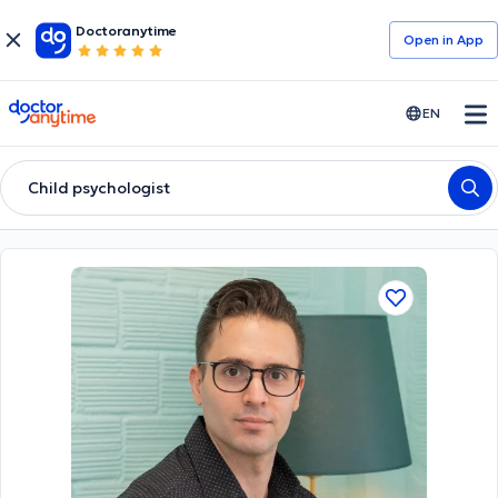
Doctoranytime
Open in Αpp
doctoranytime
EN
Child psychologist