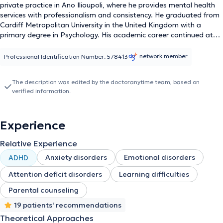
private practice in Ano Ilioupoli, where he provides mental health
services with professionalism and consistency. He graduated from
Cardiff Metropolitan University in the United Kingdom with a
primary degree in Psychology. His academic career continued at
the postgraduate level at Aristotle University of Thessaloniki, in the
Medical Department, where he completed his studies in Forensic
network member
Professional Identification Number: 578413
Psychiatry and Forensic Medicine with distinction. He is a member
of the teaching staff of the Psychology Department at IST
The description was edited by the doctoranytime team, based on
College, which collaborates with Swansea University, actively
verified information.
contributing to the development of new skills and knowledge. His
clinical training is enriched by specialized postgraduate education
in Cognitive Behavioral Therapy through the International
Experience
Psychotherapy Center "ALYPIA," recognized by the British
organization ACCPH (Accredited Psychotherapists – Level 7).
Relative Experience
Furthermore, he has received certified training in the use of the
psychometric tool MMPI-2 through ISON Psychometrica. In clinical
Anxiety disorders
Emotional disorders
ADHD
practice, Dr. Thelouras has extensive experience working with both
adults and children and adolescents. He addresses a variety of
Attention deficit disorders
Learning difficulties
psychopathological difficulties, with a primary focus on anxiety
Parental counseling
and depression, while concurrently working in private facilities with
children and adolescents presenting developmental disorders,
19 patients' recommendations
ADHD, and other behavioral difficulties. His scientific training,
Theoretical Approaches