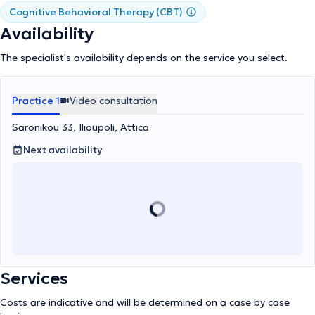
professional experience, and continuous education make him a
Cognitive Behavioral Therapy (CBT)
comprehensive professional in the field of mental health.
Availability
The specialist's availability depends on the service you select.
Practice 1
Video consultation
Saronikou 33, Ilioupoli, Attica
Next availability
Services
Costs are indicative and will be determined on a case by case