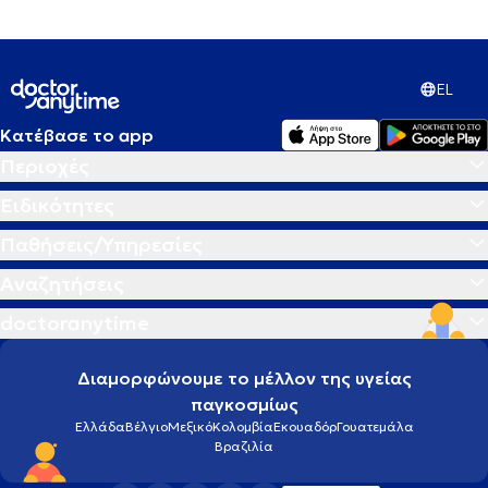
EL
Κατέβασε το app
Περιοχές
Ειδικότητες
Παθήσεις/Υπηρεσίες
Αναζητήσεις
doctoranytime
Διαμορφώνουμε το μέλλον της υγείας
παγκοσμίως
Ελλάδα
Βέλγιο
Μεξικό
Κολομβία
Εκουαδόρ
Γουατεμάλα
Βραζιλία