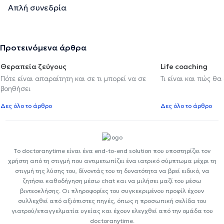
Απλή συνεδρία
Προτεινόμενα άρθρα
Θεραπεία ζεύγους
Life coaching
Πότε είναι απαραίτητη και σε τι μπορεί να σε
Τι είναι και πώς θα
βοηθήσει
Δες όλο το άρθρο
Δες όλο το άρθρο
Το doctoranytime είναι ένα end-to-end solution που υποστηρίζει τον
χρήστη από τη στιγμή που αντιμετωπίζει ένα ιατρικό σύμπτωμα μέχρι τη
στιγμή της λύσης του, δίνοντάς του τη δυνατότητα να βρεί ειδικό, να
ζητήσει καθοδήγηση μέσω chat και να μιλήσει μαζί του μέσω
βιντεοκλήσης. Οι πληροφορίες του συγκεκριμένου προφίλ έχουν
συλλεχθεί από αξιόπιστες πηγές, όπως η προσωπική σελίδα του
γιατρού/επαγγελματία υγείας και έχουν ελεγχθεί από την ομάδα του
doctoranytime.