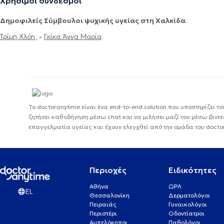
Χρήσιμοι σύνδεσμοι
Δημοφιλείς Σύμβουλοι ψυχικής υγείας στη Χαλκίδα
Τρίμη Χλόη
Γκίκα Άννα Μαρία
Το doctoranytime είναι ένα end-to-end solution που υποστηρίζει το
ζητήσει καθοδήγηση μέσω chat και να μιλήσει μαζί του μέσω βιντ
επαγγελματία υγείας και έχουν ελεγχθεί από την ομάδα του docto
Περιοχές
Ειδικότητες
Αθήνα
ΩΡΛ
EL
Θεσσαλονίκη
Δερματολόγοι
Πειραιάς
Γυναικολόγοι
Περιστέρι
Οδοντίατροι
Αμπελόκηποι
Παθολόγοι