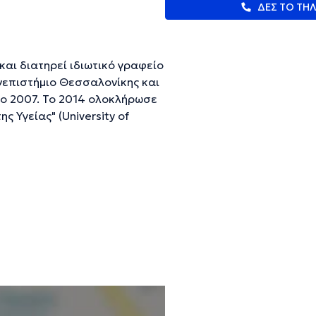
ΔΕΣ ΤΟ ΤΗ
και διατηρεί ιδιωτικό γραφείο
νεπιστήμιο Θεσσαλονίκης και
ο 2007. Το 2014 ολοκλήρωσε
 Υγείας" (University of
 μεταπτυχιακές σπουδές στην
τικής Αττικής. Εκπαιδεύεται
 την Εταιρεία Έρευνας
η κλινική εμπειρία έχοντας
ες δομές.
ευμένες πληροφορίες.