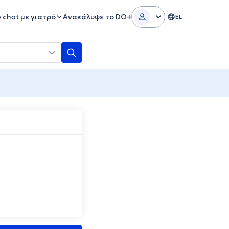
e chat με γιατρό
Ανακάλυψε το DO+
EL