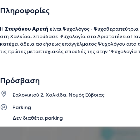
Πληροφορίες
Η
Στεφάνου Αρετή
είναι
Ψυχολόγος
-
Ψυχοθεραπεύτρια
στη Χαλκίδα. Σπούδασε Ψυχολογία στο Αριστοτέλειο Πα
κατέχει άδεια ασκήσεως επάγγέλματος Ψυχολόγου απο τ
τις πρώτες μεταπτυχιακές σπουδές της στην "Ψυχολογία της
Central Lancashire). Επίσης, απο το 2022 παρακολουθεί
"Προαγωγή υγείας στην τρίτη ηλικία" στο Πανεπιστήμιο Δυ
επίσης στη Γνωσιακή Συμπεριφορική Θεραπεία (CBT), απο
Πρόσβαση
Συμπεριφοράς- Παράρτημα Μακεδονίας. Διαθέτει αξιόλογ
εργαστεί σε Κέντρα Ειδικών Θεραπειών και διάφορες άλλ
Σαλονικιού 2, Χαλκίδα, Νομός Εύβοιας
Parking
Την περιγραφή επιμελείται η ομάδα του doctoranytime βασισμένη σε επαληθ
Δεν διαθέτει parking