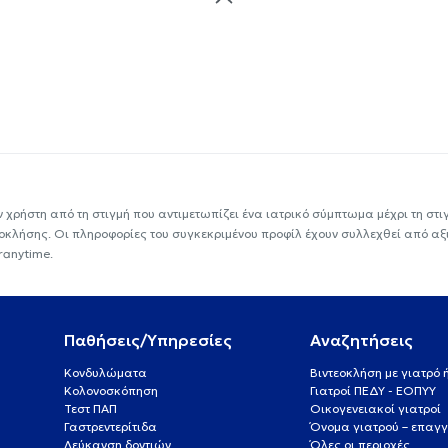
ν χρήστη από τη στιγμή που αντιμετωπίζει ένα ιατρικό σύμπτωμα μέχρι τη στιγμ
εοκλήσης. Οι πληροφορίες του συγκεκριμένου προφίλ έχουν συλλεχθεί από αξ
ranytime.
Παθήσεις/Υπηρεσίες
Αναζητήσεις
Κονδυλώματα
Βιντεοκλήση με γιατρό
Κολονοσκόπηση
Γιατροί ΠΕΔΥ - ΕΟΠΥΥ
Τεστ ΠΑΠ
Οικογενειακοί γιατροί
Γαστρεντερίτιδα
Όνομα γιατρού – επαγγ
Λεύκανση δοντιών
Όλες οι περιοχές