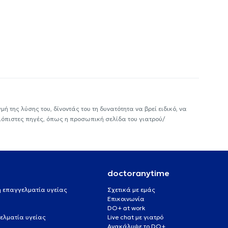
ή της λύσης του, δίνοντάς του τη δυνατότητα να βρεί ειδικό, να
ιόπιστες πηγές, όπως η προσωπική σελίδα του γιατρού/
doctoranytime
 ή επαγγελματία υγείας
Σχετικά με εμάς
Επικοινωνία
DO+ at work
ελματία υγείας
Live chat με γιατρό
Ανακάλυψε το DO+