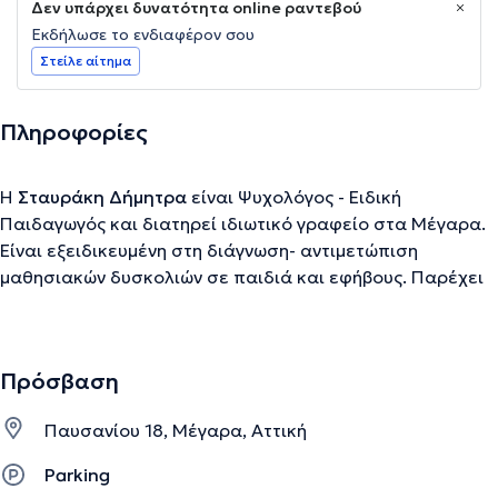
Δεν υπάρχει δυνατότητα online ραντεβού
Εκδήλωσε το ενδιαφέρον σου
Στείλε αίτημα
Πληροφορίες
Η
Σταυράκη Δήμητρα
είναι Ψυχολόγος - Ειδική
Παιδαγωγός και διατηρεί ιδιωτικό γραφείο στα Μέγαρα.
Είναι εξειδικευμένη στη διάγνωση- αντιμετώπιση
μαθησιακών δυσκολιών σε παιδιά και εφήβους. Παρέχει
υπηρεσίες όπως: Χορήγηση Διαγνωστικών τέστ,
Διαμόρφωση εξατομικευμένων προγραμμάτων
αντιμετώπισης μαθησιακών δυσκολιών , Μαθησιακή
Πρόσβαση
υποστήριξη και ψυχολογική ενίσχυση παιδιών και εφήβων
με μαθησιακές δυσκολίες καθώς και Συμβουλευτική
Παυσανίου 18, Μέγαρα, Αττική
υποστήριξη γονέων.
Parking