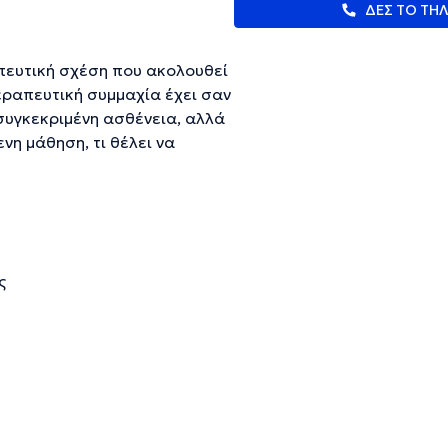
ΔΕΣ ΤΟ ΤΗ
πευτική σχέση που ακολουθεί
εραπευτική συμμαχία έχει σαν
 συγκεκριμένη ασθένεια, αλλά
ηση, τι θέλει να
αμβάνει 4 φάσεις: Εντοπίζονται
 τις συνέπειες που έχουν στο
λλακτικούς τρόπους σκέψης
τη ζωή του ατόμου με
ύονται
ς
ευμένες πληροφορίες.