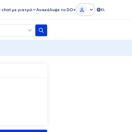
e chat με γιατρό
Ανακάλυψε το DO+
EL