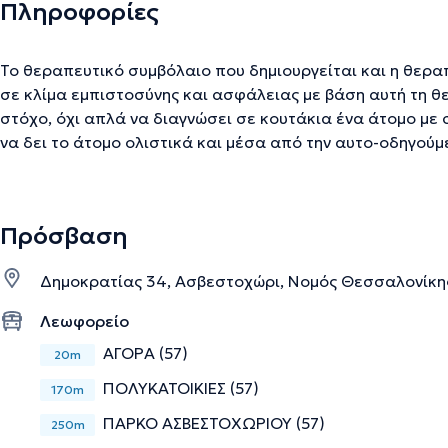
Πληροφορίες
Το θεραπευτικό συμβόλαιο που δημιουργείται και η θερα
σε κλίμα εμπιστοσύνης και ασφάλειας με βάση αυτή τη θ
στόχο, όχι απλά να διαγνώσει σε κουτάκια ένα άτομο με
να δει το άτομο ολιστικά και μέσα από την αυτο-οδηγούμενη μάθ
αλλάξει και τι θέλει να γίνει. Τεχνικά η διαδικασία περιλ
οι γνωστικές διαστρεβλώσεις, Αξιολογεί το αντίκτυπο και
άτομο, Αντικατάσταση των διαστρεβλώσεων με ποιο ενα
Πρόσβαση
και συμπεριφοράς, Πρακτική εφαρμογή των δεσμεύσεων σ
αξιολόγηση και κινητοποίηση των αλλαγών που εγκαθιδρ
Δημοκρατίας 34, Ασβεστοχώρι, Νομός Θεσσαλονίκη
Λεωφορείο
Την περιγραφή επιμελείται η ομάδα του doctoranytime βασισμένη σε επαληθ
ΑΓΟΡΑ (57)
20m
ΠΟΛΥΚΑΤΟΙΚΙΕΣ (57)
170m
ΠΑΡΚΟ ΑΣΒΕΣΤΟΧΩΡΙΟΥ (57)
250m