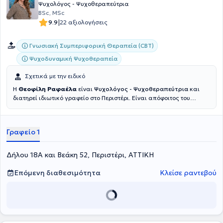
Ψυχολόγος - Ψυχοθεραπεύτρια
BSc, MSc
|
9.9
22 αξιολογήσεις
Γνωσιακή Συμπεριφορική Θεραπεία (CBT)
Ψυχοδυναμική Ψυχοθεραπεία
Σχετικά με την ειδικό
Η
Θεοφίλη Ραφαέλα
είναι
Ψυχολόγος - Ψυχοθεραπεύτρια
και
διατηρεί ιδιωτικό γραφείο στο Περιστέρι. Είναι απόφοιτος του
τμήματος Ψυχολόγιας του Αριστοτελείου Πανεπιστημίου
Θεσσαλονίκης (ΑΠΘ) και στη παρούσα περίοδο παρακολουθεί το
πρόγραμμα Μεταπτυχιακών Σπουδών "Ψυχική υγεία παιδιών και
Γραφείο 1
εφήβων"στο European University Cyprus. Εχεί εργαστεί ως
Ψυχολόγος στο Γενικό Νοσοκομείο Θεσσαλονίκης Γ. Παπανικολάου
και στην εταιρία Trekking Hellas. Τέλος, η ειδικός είναι ενεργό μέλος
Δήλου 18Α και Βεάκη 52, Περιστέρι, ΑΤΤΙΚΗ
του Συλλόγου Ελλήνων Ψυχολόγων (ΣΕΨ) από το 2021.
Επόμενη διαθεσιμότητα
Κλείσε ραντεβού