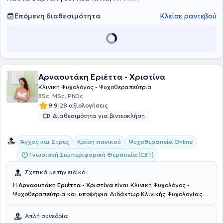
Επόμενη διαθεσιμότητα
Κλείσε ραντεβού
Αρναουτάκη Εριέττα - Χριστίνα
Κλινική Ψυχολόγος - Ψυχοθεραπεύτρια
BSc, MSc, PhDc
|
9.9
28 αξιολογήσεις
Διαθεσιμότητα για βιντεοκλήση
Άγχος και Στρες
Κρίση πανικού
Ψυχοθεραπεία Online
Γνωσιακή Συμπεριφορική Θεραπεία (CBT)
Σχετικά με την ειδικό
Η
Αρναουτάκη Εριέττα - Χριστίνα
είναι Κλινική Ψυχολόγος -
Ψυχοθεραπεύτρια και υποψήφια Διδάκτωρ Κλινικής Ψυχολογίας
στην Ιατρική Σχολή Αθηνών. Διατηρεί ιδιωτικό γραφείο, καθώς και
το Κέντρο Ψυχοθεραπείας Ενηλίκων "Hoperapia" στον Πειραιά. Η
Απλή συνεδρία
διδακτορική διατριβή της έχει ως αντικείμενο έρευνας την πρόληψη