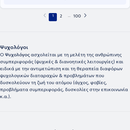
διάθεσης, οριακή διαταραχή προσωπικότητας, αγχώδεις
διαταραχές, κρίσεις πανικού,ιδεοψυχαναγκαστική διαταραχή,
φοβίες, θέματα υγείας - συμπεριφοράς, άγχος υγείας,
1
2
...
100
διαπροσωπικά θέματα, δυσκολίες προσαρμογής, πένθος). Τέλος,
είναι μέλος του Βρετανικού Συλλόγου Ψυχολόγων, της Ελληνικής
Εταιρείας Συστημικής και Οικογενειακής Θεραπείας και της
European Society for Sexual Medicine.
Ψυχολόγοι
Ο
Ψυχολόγος
ασχολείται με τη μελέτη της ανθρώπινης
συμπεριφοράς (ψυχικές & διανοητικές λειτουργίες) και
ειδικά με την αντιμετώπιση και τη θεραπεία διαφόρων
ψυχολογικών διαταραχών & προβλημάτων που
δυσκολεύουν τη ζωή του ατόμου (άγχος, φοβίες,
προβλήματα συμπεριφοράς, δυσκολίες στην επικοινωνία
κ.α.).