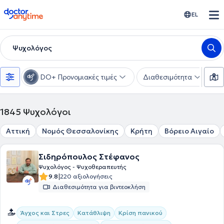
doctoranytime
EL
Ψυχολόγος
DO+ Προνομιακές τιμές
Διαθεσιμότητα
Ε
1845
Ψυχολόγοι
Αττική
Νομός Θεσσαλονίκης
Κρήτη
Βόρειο Αιγαίο
Σιδηρόπουλος Στέφανος
Ψυχολόγος - Ψυχοθεραπευτής
|
9.8
220 αξιολογήσεις
Διαθεσιμότητα για βιντεοκλήση
Άγχος και Στρες
Κατάθλιψη
Κρίση πανικού