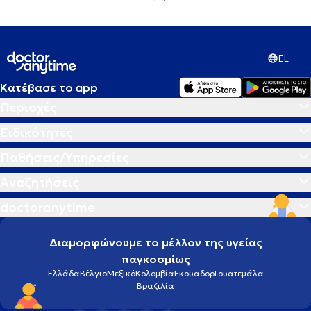
EL
Κατέβασε το app
Περιοχές
Ειδικότητες
Παθήσεις/Υπηρεσίες
Αναζητήσεις
doctoranytime
Διαμορφώνουμε το μέλλον της υγείας
παγκοσμίως
Ελλάδα
Βέλγιο
Μεξικό
Κολομβία
Εκουαδόρ
Γουατεμάλα
Βραζιλία