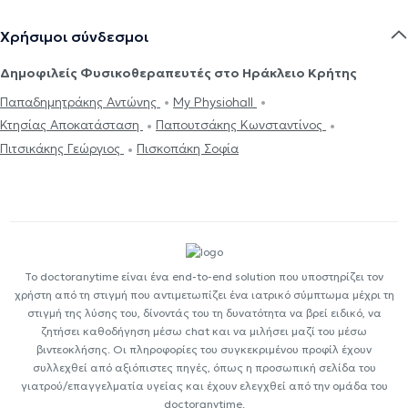
Χρήσιμοι σύνδεσμοι
Δημοφιλείς Φυσικοθεραπευτές στο Ηράκλειο Κρήτης
Παπαδημητράκης Αντώνης
My Physiohall
Κτησίας Αποκατάσταση
Παπουτσάκης Κωνσταντίνος
Πιτσικάκης Γεώργιος
Πισκοπάκη Σοφία
Το doctoranytime είναι ένα end-to-end solution που υποστηρίζει τον
χρήστη από τη στιγμή που αντιμετωπίζει ένα ιατρικό σύμπτωμα μέχρι τη
στιγμή της λύσης του, δίνοντάς του τη δυνατότητα να βρεί ειδικό, να
ζητήσει καθοδήγηση μέσω chat και να μιλήσει μαζί του μέσω
βιντεοκλήσης. Οι πληροφορίες του συγκεκριμένου προφίλ έχουν
συλλεχθεί από αξιόπιστες πηγές, όπως η προσωπική σελίδα του
γιατρού/επαγγελματία υγείας και έχουν ελεγχθεί από την ομάδα του
doctoranytime.