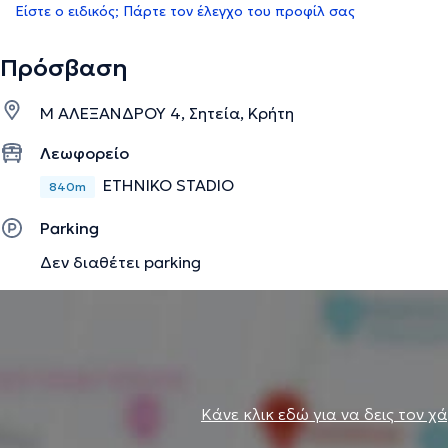
Είστε ο ειδικός; Πάρτε τον έλεγχο του προφίλ σας
Πρόσβαση
Μ ΑΛΕΞΑΝΔΡΟΥ 4, Σητεία, Κρήτη
Λεωφορείο
ETHNIKO STADIO
840m
Parking
Δεν διαθέτει parking
Κάνε κλικ εδώ για να δεις τον χ