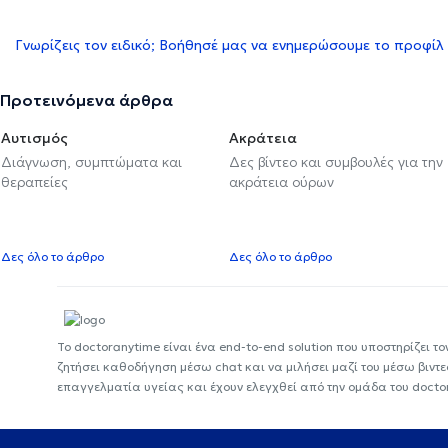
Γνωρίζεις τον ειδικό; Βοήθησέ μας να ενημερώσουμε το προφίλ
Προτεινόμενα άρθρα
Αυτισμός
Ακράτεια
Διάγνωση, συμπτώματα και
Δες βίντεο και συμβουλές για την
θεραπείες
ακράτεια ούρων
Δες όλο το άρθρο
Δες όλο το άρθρο
Το doctoranytime είναι ένα end-to-end solution που υποστηρίζει το
ζητήσει καθοδήγηση μέσω chat και να μιλήσει μαζί του μέσω βιντ
επαγγελματία υγείας και έχουν ελεγχθεί από την ομάδα του docto