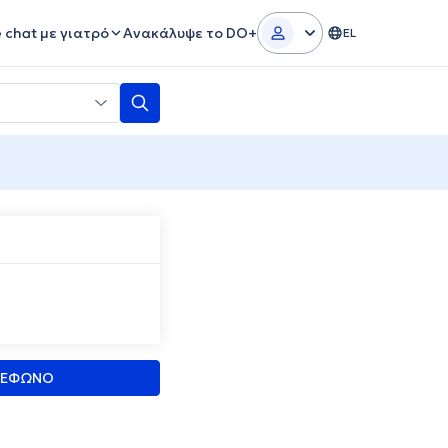
e chat με γιατρό
Ανακάλυψε το DO+
EL
ΛΕΦΩΝΟ