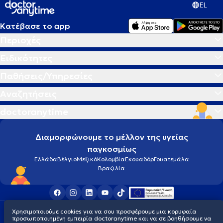
EL
Κατέβασε το app
Περιοχές
Ειδικότητες
Παθήσεις/Υπηρεσίες
Αναζητήσεις
doctoranytime
Διαμορφώνουμε το μέλλον της υγείας
παγκοσμίως
Ελλάδα
Βέλγιο
Μεξικό
Κολομβία
Εκουαδόρ
Γουατεμάλα
Βραζιλία
Χρησιμοποιούμε cookies για να σου προσφέρουμε μια κορυφαία
Οροι χρήσης
Cookies
Πολιτική προστασίας προσωπικού απορρήτου
προσωποποιημένη εμπειρία doctoranytime και να σε βοηθήσουμε να
© 2026 doctoranytime