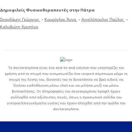
Δημοφιλείς Φυσικοθεραπευτές στην Πάτρα
Σκανδάμης Γεώργιος
Κουρόγλου Άννα
Αγγελόπουλος Παύλος
Καλυβιώτη Χριστίνα
Το doctoranytime είναι ένα end-to-end solution που υποστηρίζει τον
χρήστη από τη στιγμή που αντιμετωπίζει ένα ιατρικό σύμπτωμα μέχρι τη
στιγμή της λύσης του, δίνοντάς του τη δυνατότητα να βρεί ειδικό, να
ζητήσει καθοδήγηση μέσω chat και να μιλήσει μαζί του μέσω
βιντεοκλήσης. Οι πληροφορίες του συγκεκριμένου προφίλ έχουν
συλλεχθεί από αξιόπιστες πηγές, όπως η προσωπική σελίδα του
γιατρού/επαγγελματία υγείας και έχουν ελεγχθεί από την ομάδα του
doctoranytime.