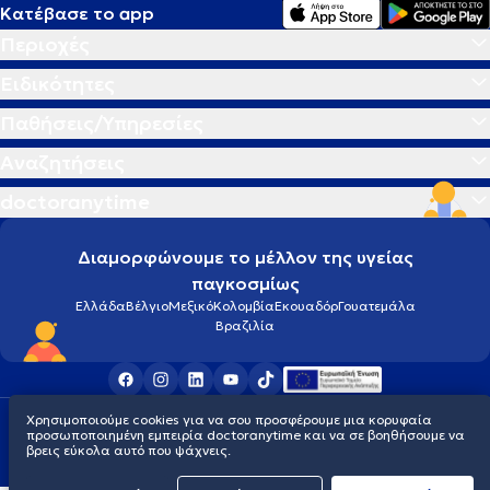
Κατέβασε το app
Περιοχές
Ειδικότητες
Παθήσεις/Υπηρεσίες
Αναζητήσεις
doctoranytime
Διαμορφώνουμε το μέλλον της υγείας
παγκοσμίως
Ελλάδα
Βέλγιο
Μεξικό
Κολομβία
Εκουαδόρ
Γουατεμάλα
Βραζιλία
Χρησιμοποιούμε cookies για να σου προσφέρουμε μια κορυφαία
Οροι χρήσης
Cookies
Πολιτική προστασίας προσωπικού απορρήτου
προσωποποιημένη εμπειρία doctoranytime και να σε βοηθήσουμε να
© 2026 doctoranytime
βρεις εύκολα αυτό που ψάχνεις.