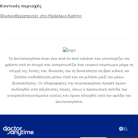
Κοντινές περιοχές
Φυσικοθεραπευτές στο Ηράκλειο Κρήτης
Το doctoranytime είναι ένα end-to-end solution που υποστηρίζει τον
χρήστη από τη στιγμή που αντιμετωπίζει ένα ιατρικό σύμπτωμα μέχρι τη
στιγμή της λύσης του, δίνοντάς του τη δυνατότητα να βρεί ειδικό, να
ζητήσει καθοδήγηση μέσω chat και να μιλήσει μαζί του μέσω
βιντεοκλήσης. Οι πληροφορίες του συγκεκριμένου προφίλ έχουν
συλλεχθεί από αξιόπιστες πηγές, όπως η προσωπική σελίδα του
γιατρού/επαγγελματία υγείας και έχουν ελεγχθεί από την ομάδα του
doctoranytime.
EL