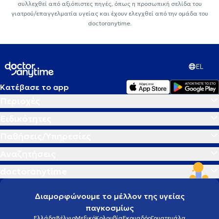
συλλεχθεί από αξιόπιστες πηγές, όπως η προσωπική σελίδα του
γιατρού/επαγγελματία υγείας και έχουν ελεγχθεί από την ομάδα του
doctoranytime.
EL
Κατέβασε το app
Περιοχές
Ειδικότητες
Παθήσεις/Υπηρεσίες
Αναζητήσεις
doctoranytime
Διαμορφώνουμε το μέλλον της υγείας
παγκοσμίως
Ελλάδα
Βέλγιο
Μεξικό
Κολομβία
Εκουαδόρ
Γουατεμάλα