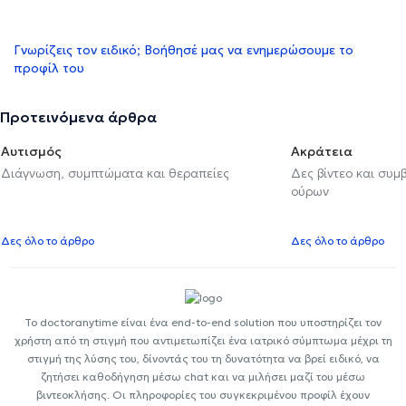
Γνωρίζεις τον ειδικό; Βοήθησέ μας να ενημερώσουμε το
προφίλ του
Προτεινόμενα άρθρα
Αυτισμός
Ακράτεια
Διάγνωση, συμπτώματα και θεραπείες
Δες βίντεο και συμ
ούρων
Δες όλο το άρθρο
Δες όλο το άρθρο
Το doctoranytime είναι ένα end-to-end solution που υποστηρίζει τον
χρήστη από τη στιγμή που αντιμετωπίζει ένα ιατρικό σύμπτωμα μέχρι τη
στιγμή της λύσης του, δίνοντάς του τη δυνατότητα να βρεί ειδικό, να
ζητήσει καθοδήγηση μέσω chat και να μιλήσει μαζί του μέσω
βιντεοκλήσης. Οι πληροφορίες του συγκεκριμένου προφίλ έχουν