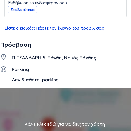
Εκδήλωσε το ενδιαφέρον σου
Στείλε αίτημα
Είστε ο ειδικός; Πάρτε τον έλεγχο του προφίλ σας
Πρόσβαση
Π.ΤΣΑΛΔΑΡΗ 5, Ξάνθη, Νομός Ξάνθης
Parking
Δεν διαθέτει parking
Κάνε κλικ εδώ για να δεις τον χάρτη