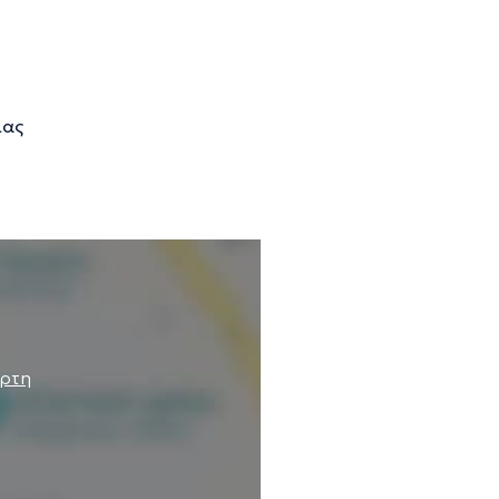
ιας
άρτη