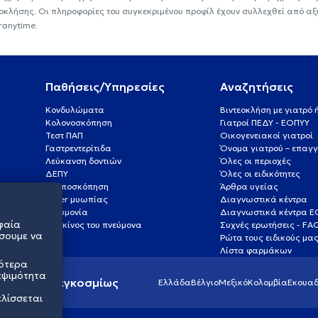
εοκλήσης. Οι πληροφορίες του συγκεκριμένου προφίλ έχουν συλλεχθεί από αξ
ranytime.
Παθήσεις/Υπηρεσίες
Αναζητήσεις
Κονδυλώματα
Βιντεοκλήση με γιατρό
Κολονοσκόπηση
Γιατροί ΠΕΔΥ - ΕΟΠΥΥ
Τεστ ΠΑΠ
Οικογενειακοί γιατροί
Γαστρεντερίτιδα
Όνομα γιατρού – επαγγ
Λεύκανση δοντιών
Όλες οι περιοχές
ΔΕΠΥ
Όλες οι ειδικότητες
Κολποσκόπηση
Άρθρα υγείας
Laser μυωπίας
Διαγνωστικά κέντρα
Πνευμονία
Διαγνωστικά κέντρα 
φαία
Καρκίνος του πνεύμονα
Συχνές ερωτήσεις - FA
σουμε να
Ρώτα τους ειδικούς μα
Λίστα φαρμάκων
σότερα
εψιμότητα
ς υγείας παγκοσμίως
Ελλάδα
Βέλγιο
Μεξικό
Κολομβία
Εκουαδ
ελίσσεται