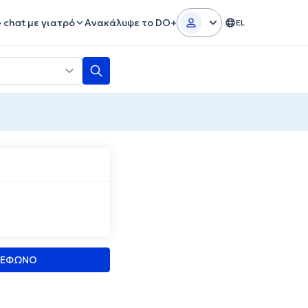
e chat με γιατρό
Ανακάλυψε το DO+
EL
ΛΕΦΩΝΟ