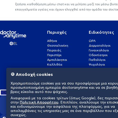
ζητήσει καθοδήγηση μέσω chat και να μιλήσει μαζί του μέσω βιντ
επαγγελματία υγείας και έχουν ελεγχθεί από την ομάδα του docto
Περιοχές
Ειδικότητες
Αθήνα
ΩΡΛ
EL
Θεσσαλονίκη
Δερματολόγοι
Πειραιάς
Γυναικολόγοι
Περιστέρι
Οδοντίατροι
Αμπελόκηποι
Παθολόγοι
Καλλιθέα
Ψυχολόγοι
Πάτρα
Οφθαλμίατροι
🍪 Αποδοχή cookies
Γλυφάδα
Ενδοκρινολόγοι
Νίκαια
Ουρολόγοι
Χρησιμοποιούμε cookies για να σου προσφέρουμε μια κορυ
Νέα Σμύρνη
Καρδιολόγοι
προσωποποιημένη εμπειρία doctoranytime και να σε βοηθή
βρεις εύκολα αυτό που ψάχνεις.
Αναφορικά με τα cookies τρίτων (όπως Google), δες περισ
στην
Πολιτική Απορρήτου
. Επιπλέον, αναλύουμε την επισκ
Διαμορφώνουμε το μέλλον τη
και ενδυναμώνουμε την ασφάλεια της πλατφόρμας, για να
απολαμβάνεις τις υπηρεσίες μας σε ένα περιβάλλον που εξ
συνεχώς.