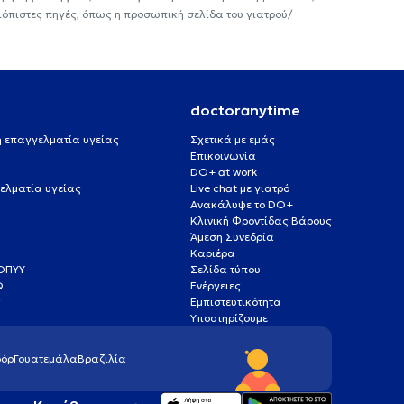
ιόπιστες πηγές, όπως η προσωπική σελίδα του γιατρού/
doctoranytime
 ή επαγγελματία υγείας
Σχετικά με εμάς
Επικοινωνία
DO+ at work
ελματία υγείας
Live chat με γιατρό
Ανακάλυψε το DO+
Κλινική Φροντίδας Βάρους
Άμεση Συνεδρία
Καριέρα
ΕΟΠΥΥ
Σελίδα τύπου
Q
Ενέργειες
ς
Εμπιστευτικότητα
Υποστηρίζουμε
όρ
Γουατεμάλα
Βραζιλία