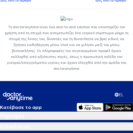
Δες όλο το άρθρο
Δες όλο το άρθρο
Το doctoranytime είναι ένα end-to-end solution που υποστηρίζει τον
χρήστη από τη στιγμή που αντιμετωπίζει ένα ιατρικό σύμπτωμα μέχρι τη
στιγμή της λύσης του, δίνοντάς του τη δυνατότητα να βρεί ειδικό, να
ζητήσει καθοδήγηση μέσω chat και να μιλήσει μαζί του μέσω
βιντεοκλήσης. Οι πληροφορίες του συγκεκριμένου προφίλ έχουν
συλλεχθεί από αξιόπιστες πηγές, όπως η προσωπική σελίδα του
γιατρού/επαγγελματία υγείας και έχουν ελεγχθεί από την ομάδα του
doctoranytime.
EL
Κατέβασε το app
Περιοχές
Ειδικότητες