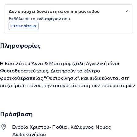
Δεν υπάρχει δυνατότητα online ραντεβού
Εκδήλωσε το ενδιαφέρον σου
Στείλε αίτημα
Πληροφορίες
Η Βασιλάτου Άννα & Μαστρομιχάλη Αγγελική είναι
Φυσιοθεραπεύτριες. Διατηρούν το κέντρο
φυσικοθεραπείας "Φυσιοκίνησις", και ειδικεύονται στη
διαχείριση πόνου, την αποκατάσταση των τραυματισμών
και χτυπημάτων στον αθλητισμό, στην κινησιολογία, στη
μάλαξη και στην φυσιοθεραπεία. Οι δύο επαγγελματίες
φυσιοθεραπεύτριες είναι έτοιμες να βοηθήσουν κάθε
Πρόσβαση
ασθενή στη θεραπεία του για την αποκατάσταση της
φυσικής δραστηριότητας, την φροντίδα τραυματισμών
Ενορία Χριστού- Ποθία , Κάλυμνος, Νομός
και αναπηρίας, την εφαρμογή προληπτικής θεραπείας και
Δωδεκανήσου
πολλά άλλα. Χρησιμοποιούν χειρωνακτικές δεξιότητες