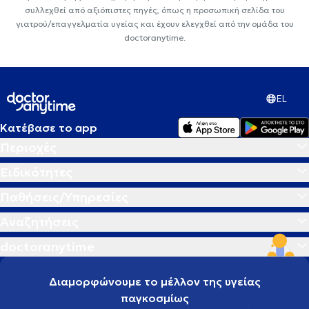
συλλεχθεί από αξιόπιστες πηγές, όπως η προσωπική σελίδα του
γιατρού/επαγγελματία υγείας και έχουν ελεγχθεί από την ομάδα του
doctoranytime.
EL
Κατέβασε το app
Περιοχές
Ειδικότητες
Παθήσεις/Υπηρεσίες
Αναζητήσεις
doctoranytime
Διαμορφώνουμε το μέλλον της υγείας
παγκοσμίως