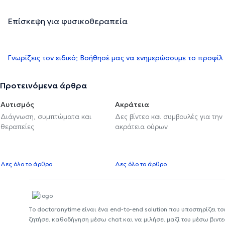
Επίσκεψη για φυσικοθεραπεία
Γνωρίζεις τον ειδικό; Βοήθησέ μας να ενημερώσουμε το προφίλ
Προτεινόμενα άρθρα
Αυτισμός
Ακράτεια
Διάγνωση, συμπτώματα και
Δες βίντεο και συμβουλές για την
θεραπείες
ακράτεια ούρων
Δες όλο το άρθρο
Δες όλο το άρθρο
Το doctoranytime είναι ένα end-to-end solution που υποστηρίζει το
ζητήσει καθοδήγηση μέσω chat και να μιλήσει μαζί του μέσω βιντ