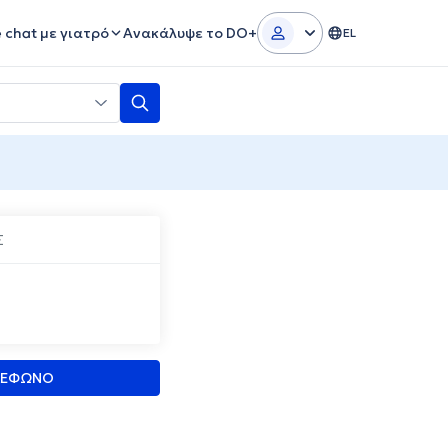
e chat με γιατρό
Ανακάλυψε το DO+
EL
Σ
ΛΕΦΩΝΟ