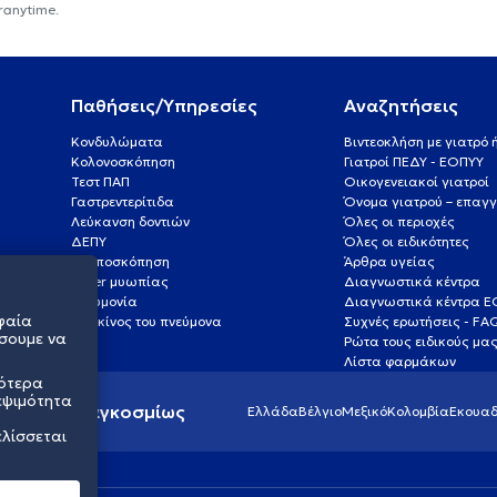
ranytime.
Παθήσεις/Υπηρεσίες
Αναζητήσεις
Κονδυλώματα
Βιντεοκλήση με γιατρό
Κολονοσκόπηση
Γιατροί ΠΕΔΥ - ΕΟΠΥΥ
Τεστ ΠΑΠ
Οικογενειακοί γιατροί
Γαστρεντερίτιδα
Όνομα γιατρού – επαγγ
Λεύκανση δοντιών
Όλες οι περιοχές
ΔΕΠΥ
Όλες οι ειδικότητες
Κολποσκόπηση
Άρθρα υγείας
Laser μυωπίας
Διαγνωστικά κέντρα
Πνευμονία
Διαγνωστικά κέντρα 
φαία
Καρκίνος του πνεύμονα
Συχνές ερωτήσεις - FA
σουμε να
Ρώτα τους ειδικούς μα
Λίστα φαρμάκων
σότερα
εψιμότητα
ς υγείας παγκοσμίως
Ελλάδα
Βέλγιο
Μεξικό
Κολομβία
Εκουαδ
ελίσσεται