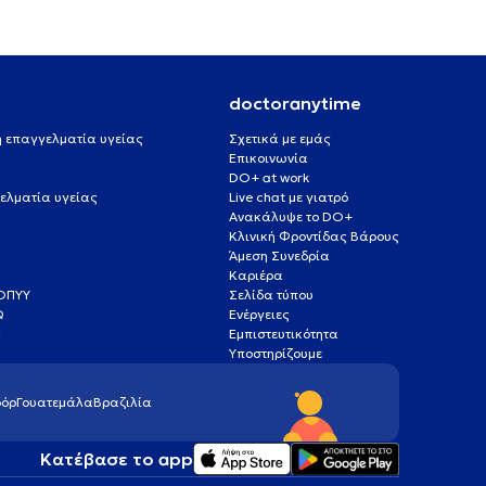
doctoranytime
 ή επαγγελματία υγείας
Σχετικά με εμάς
Επικοινωνία
DO+ at work
ελματία υγείας
Live chat με γιατρό
Ανακάλυψε το DO+
Κλινική Φροντίδας Βάρους
Άμεση Συνεδρία
Καριέρα
ΕΟΠΥΥ
Σελίδα τύπου
Q
Ενέργειες
ς
Εμπιστευτικότητα
Υποστηρίζουμε
όρ
Γουατεμάλα
Βραζιλία
Κατέβασε το app