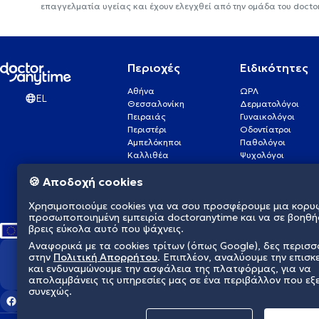
επαγγελματία υγείας και έχουν ελεγχθεί από την ομάδα του docto
Περιοχές
Ειδικότητες
Αθήνα
ΩΡΛ
EL
Θεσσαλονίκη
Δερματολόγοι
Πειραιάς
Γυναικολόγοι
Περιστέρι
Οδοντίατροι
Αμπελόκηποι
Παθολόγοι
Καλλιθέα
Ψυχολόγοι
Πάτρα
Οφθαλμίατροι
🍪 Αποδοχή cookies
Γλυφάδα
Ενδοκρινολόγοι
Νίκαια
Ουρολόγοι
Χρησιμοποιούμε cookies για να σου προσφέρουμε μια κορυ
Νέα Σμύρνη
Καρδιολόγοι
προσωποποιημένη εμπειρία doctoranytime και να σε βοηθή
βρεις εύκολα αυτό που ψάχνεις.
Αναφορικά με τα cookies τρίτων (όπως Google), δες περισ
στην
Πολιτική Απορρήτου
. Επιπλέον, αναλύουμε την επισκ
Διαμορφώνουμε το μέλλον τη
και ενδυναμώνουμε την ασφάλεια της πλατφόρμας, για να
απολαμβάνεις τις υπηρεσίες μας σε ένα περιβάλλον που εξ
συνεχώς.