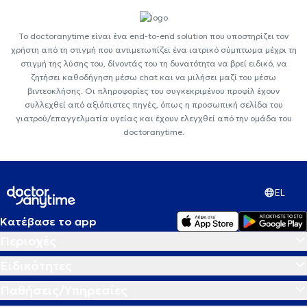
Το doctoranytime είναι ένα end-to-end solution που υποστηρίζει τον
χρήστη από τη στιγμή που αντιμετωπίζει ένα ιατρικό σύμπτωμα μέχρι τη
στιγμή της λύσης του, δίνοντάς του τη δυνατότητα να βρεί ειδικό, να
ζητήσει καθοδήγηση μέσω chat και να μιλήσει μαζί του μέσω
βιντεοκλήσης. Οι πληροφορίες του συγκεκριμένου προφίλ έχουν
συλλεχθεί από αξιόπιστες πηγές, όπως η προσωπική σελίδα του
γιατρού/επαγγελματία υγείας και έχουν ελεγχθεί από την ομάδα του
doctoranytime.
EL
Κατέβασε το app
Περιοχές
Ειδικότητες
Παθήσεις/Υπηρεσίες