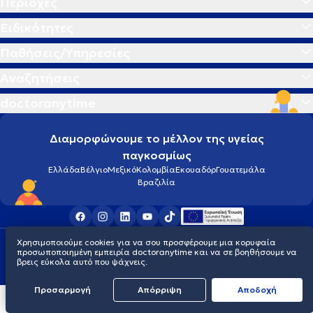
Περιοχές
Ειδικότητες
Παθήσεις/Υπηρεσίες
Αναζητήσεις
doctoranytime
Διαμορφώνουμε το μέλλον της υγείας
παγκοσμίως
Ελλάδα
Βέλγιο
Μεξικό
Κολομβία
Εκουαδόρ
Γουατεμάλα
Βραζιλία
Χρησιμοποιούμε cookies για να σου προσφέρουμε μια κορυφαία
Οροι χρήσης
Cookies
Πολιτική προστασίας προσωπικού απορρήτου
προσωποποιημένη εμπειρία doctoranytime και να σε βοηθήσουμε να
© 2026 doctoranytime
βρεις εύκολα αυτό που ψάχνεις.
Προσαρμογή
Απόρριψη
Aποδοχή