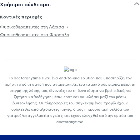
Χρήσιμοι σύνδεσμοι
Κοντινές περιοχές
Φυσικοθεραπευτές στη Λάρισα
Φυσικοθεραπευτές στα Φάρσαλα
Το doctoranytime είναι ένα end-to-end solution που υποστηρίζει τον
χρήστη από τη στιγμή που αντιμετωπίζει ένα ιατρικό σύμπτωμα μέχρι τη
στιγμή της λύσης του, δίνοντάς του τη δυνατότητα να βρεί ειδικό, να
ζητήσει καθοδήγηση μέσω chat και να μιλήσει μαζί του μέσω
βιντεοκλήσης. Οι πληροφορίες του συγκεκριμένου προφίλ έχουν
συλλεχθεί από αξιόπιστες πηγές, όπως η προσωπική σελίδα του
γιατρού/επαγγελματία υγείας και έχουν ελεγχθεί από την ομάδα του
doctoranytime.