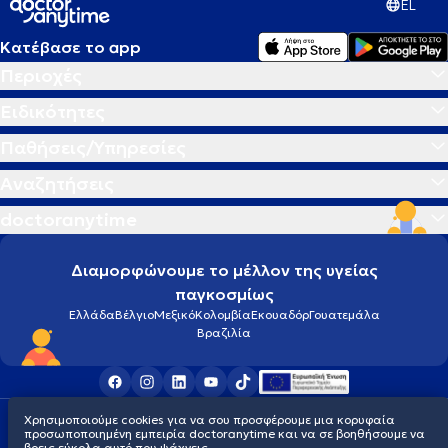
EL
Κατέβασε το app
Περιοχές
Ειδικότητες
Παθήσεις/Υπηρεσίες
Αναζητήσεις
doctoranytime
Διαμορφώνουμε το μέλλον της υγείας
παγκοσμίως
Ελλάδα
Βέλγιο
Μεξικό
Κολομβία
Εκουαδόρ
Γουατεμάλα
Βραζιλία
Χρησιμοποιούμε cookies για να σου προσφέρουμε μια κορυφαία
Οροι χρήσης
Cookies
Πολιτική προστασίας προσωπικού απορρήτου
προσωποποιημένη εμπειρία doctoranytime και να σε βοηθήσουμε να
© 2026 doctoranytime
βρεις εύκολα αυτό που ψάχνεις.