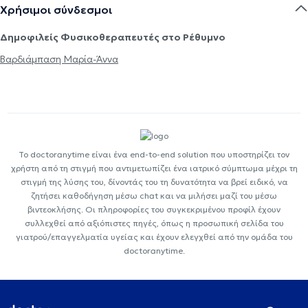
Χρήσιμοι σύνδεσμοι
Δημοφιλείς Φυσικοθεραπευτές στο Ρέθυμνο
Βαρδιάμπαση Μαρία-Άννα
Το doctoranytime είναι ένα end-to-end solution που υποστηρίζει τον
χρήστη από τη στιγμή που αντιμετωπίζει ένα ιατρικό σύμπτωμα μέχρι τη
στιγμή της λύσης του, δίνοντάς του τη δυνατότητα να βρεί ειδικό, να
ζητήσει καθοδήγηση μέσω chat και να μιλήσει μαζί του μέσω
βιντεοκλήσης. Οι πληροφορίες του συγκεκριμένου προφίλ έχουν
συλλεχθεί από αξιόπιστες πηγές, όπως η προσωπική σελίδα του
γιατρού/επαγγελματία υγείας και έχουν ελεγχθεί από την ομάδα του
doctoranytime.