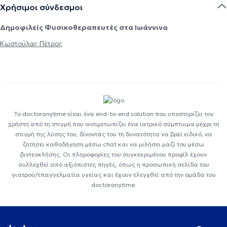
Χρήσιμοι σύνδεσμοι
Δημοφιλείς Φυσικοθεραπευτές στα Ιωάννινα
Κωστούλας Πέτρος
Το doctoranytime είναι ένα end-to-end solution που υποστηρίζει τον
χρήστη από τη στιγμή που αντιμετωπίζει ένα ιατρικό σύμπτωμα μέχρι τη
στιγμή της λύσης του, δίνοντάς του τη δυνατότητα να βρεί ειδικό, να
ζητήσει καθοδήγηση μέσω chat και να μιλήσει μαζί του μέσω
βιντεοκλήσης. Οι πληροφορίες του συγκεκριμένου προφίλ έχουν
συλλεχθεί από αξιόπιστες πηγές, όπως η προσωπική σελίδα του
γιατρού/επαγγελματία υγείας και έχουν ελεγχθεί από την ομάδα του
doctoranytime.