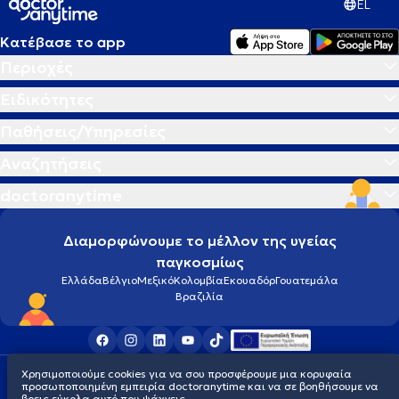
EL
Κατέβασε το app
Περιοχές
Ειδικότητες
Παθήσεις/Υπηρεσίες
Αναζητήσεις
doctoranytime
Διαμορφώνουμε το μέλλον της υγείας
παγκοσμίως
Ελλάδα
Βέλγιο
Μεξικό
Κολομβία
Εκουαδόρ
Γουατεμάλα
Βραζιλία
Χρησιμοποιούμε cookies για να σου προσφέρουμε μια κορυφαία
Οροι χρήσης
Cookies
Πολιτική προστασίας προσωπικού απορρήτου
προσωποποιημένη εμπειρία doctoranytime και να σε βοηθήσουμε να
© 2026 doctoranytime
βρεις εύκολα αυτό που ψάχνεις.