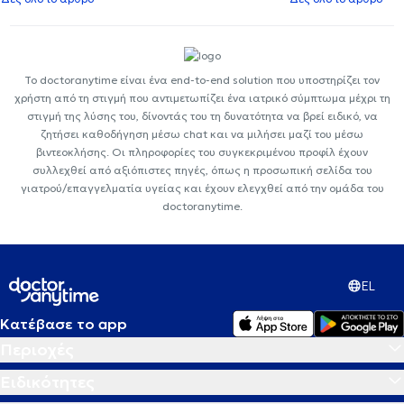
Το doctoranytime είναι ένα end-to-end solution που υποστηρίζει τον
χρήστη από τη στιγμή που αντιμετωπίζει ένα ιατρικό σύμπτωμα μέχρι τη
στιγμή της λύσης του, δίνοντάς του τη δυνατότητα να βρεί ειδικό, να
ζητήσει καθοδήγηση μέσω chat και να μιλήσει μαζί του μέσω
βιντεοκλήσης. Οι πληροφορίες του συγκεκριμένου προφίλ έχουν
συλλεχθεί από αξιόπιστες πηγές, όπως η προσωπική σελίδα του
γιατρού/επαγγελματία υγείας και έχουν ελεγχθεί από την ομάδα του
doctoranytime.
EL
Κατέβασε το app
Περιοχές
Ειδικότητες