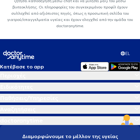
ζητήσει καθοδήγηση μέσω chat και να μιλήσει μαζί του μέσω
βιντεοκλήσης. Οι πληροφορίες του συγκεκριμένου προφίλ έχουν
συλλεχθεί από αξιόπιστες πηγές, όπως η προσωπική σελίδα του
γιατρού/επαγγελματία υγείας και έχουν ελεγχθεί από την ομάδα του
doctoranytime.
EL
Κατέβασε το app
Περιοχές
Ειδικότητες
Παθήσεις/Υπηρεσίες
Αναζητήσεις
doctoranytime
Διαμορφώνουμε το μέλλον της υγείας