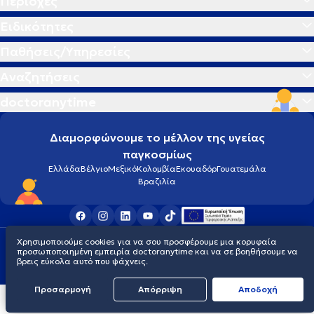
Περιοχές
Ειδικότητες
Παθήσεις/Υπηρεσίες
Αναζητήσεις
doctoranytime
Διαμορφώνουμε το μέλλον της υγείας
παγκοσμίως
Ελλάδα
Βέλγιο
Μεξικό
Κολομβία
Εκουαδόρ
Γουατεμάλα
Βραζιλία
Χρησιμοποιούμε cookies για να σου προσφέρουμε μια κορυφαία
Οροι χρήσης
Cookies
Πολιτική προστασίας προσωπικού απορρήτου
προσωποποιημένη εμπειρία doctoranytime και να σε βοηθήσουμε να
© 2026 doctoranytime
βρεις εύκολα αυτό που ψάχνεις.
Προσαρμογή
Απόρριψη
Aποδοχή