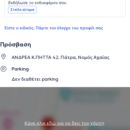
Εκδήλωσε το ενδιαφέρον σου
Στείλε αίτημα
Είστε ο ειδικός; Πάρτε τον έλεγχο του προφίλ σας
Πρόσβαση
ΑΝΔΡΕΑ Κ.ΠΗΤΤΑ 42, Πάτρα, Νομός Αχαΐας
Parking
Δεν διαθέτει parking
Κάνε κλικ εδώ για να δεις τον χάρτη