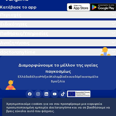
Κατέβασε το app
Περιοχές
Ειδικότητες
Παθήσεις/Υπηρεσίες
Αναζητήσεις
doctoranytime
Διαμορφώνουμε το μέλλον της υγείας
παγκοσμίως
Ελλάδα
Βέλγιο
Μεξικό
Κολομβία
Εκουαδόρ
Γουατεμάλα
Βραζιλία
Χρησιμοποιούμε cookies για να σου προσφέρουμε μια κορυφαία
Οροι χρήσης
Cookies
Πολιτική προστασίας προσωπικού απορρήτου
προσωποποιημένη εμπειρία doctoranytime και να σε βοηθήσουμε να
© 2026 doctoranytime
βρεις εύκολα αυτό που ψάχνεις.