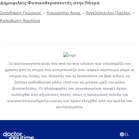
Δημοφιλείς Φυσικοθεραπευτές στην Πάτρα
Σκανδάμης Γεώργιος
Κουρόγλου Άννα
Αγγελόπουλος Παύλος
Καλυβιώτη Χριστίνα
Το doctoranytime είναι ένα end-to-end solution που υποστηρίζει τον
χρήστη από τη στιγμή που αντιμετωπίζει ένα ιατρικό σύμπτωμα μέχρι τη
στιγμή της λύσης του, δίνοντάς του τη δυνατότητα να βρεί ειδικό, να
ζητήσει καθοδήγηση μέσω chat και να μιλήσει μαζί του μέσω
βιντεοκλήσης. Οι πληροφορίες του συγκεκριμένου προφίλ έχουν
συλλεχθεί από αξιόπιστες πηγές, όπως η προσωπική σελίδα του
γιατρού/επαγγελματία υγείας και έχουν ελεγχθεί από την ομάδα του
doctoranytime.
EL