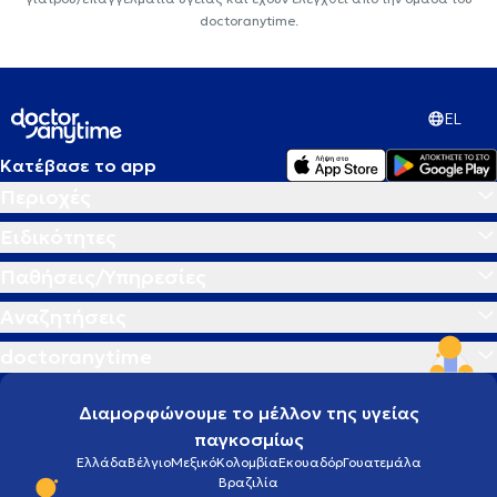
doctoranytime.
EL
Κατέβασε το app
Περιοχές
Ειδικότητες
Παθήσεις/Υπηρεσίες
Αναζητήσεις
doctoranytime
Διαμορφώνουμε το μέλλον της υγείας
παγκοσμίως
Ελλάδα
Βέλγιο
Μεξικό
Κολομβία
Εκουαδόρ
Γουατεμάλα
Βραζιλία