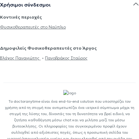
Χρήσιμοι σύνδεσμοι
Κοντινές περιοχές
Φυσικοθεραπευτές στο Ναύπλιο
Δημοφιλείς Φυσικοθεραπευτές στο Άργος
Βλάχος Παναγιώτης
Πανοβράκος Σταύρος
Το doctoranytime είναι ένα end-to-end solution που υποστηρίζει τον
χρήστη από τη στιγμή που αντιμετωπίζει ένα ιατρικό σύμπτωμα μέχρι τη
στιγμή της λύσης του, δίνοντάς του τη δυνατότητα να βρεί ειδικό, να
ζητήσει καθοδήγηση μέσω chat και να μιλήσει μαζί του μέσω
βιντεοκλήσης. Οι πληροφορίες του συγκεκριμένου προφίλ έχουν
συλλεχθεί από αξιόπιστες πηγές, όπως η προσωπική σελίδα του
γιατρού/επαγγελματία υγείας και έχουν ελεγχθεί από την ομάδα του