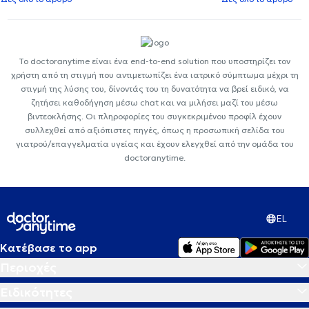
Το doctoranytime είναι ένα end-to-end solution που υποστηρίζει τον
χρήστη από τη στιγμή που αντιμετωπίζει ένα ιατρικό σύμπτωμα μέχρι τη
στιγμή της λύσης του, δίνοντάς του τη δυνατότητα να βρεί ειδικό, να
ζητήσει καθοδήγηση μέσω chat και να μιλήσει μαζί του μέσω
βιντεοκλήσης. Οι πληροφορίες του συγκεκριμένου προφίλ έχουν
συλλεχθεί από αξιόπιστες πηγές, όπως η προσωπική σελίδα του
γιατρού/επαγγελματία υγείας και έχουν ελεγχθεί από την ομάδα του
doctoranytime.
EL
Κατέβασε το app
Περιοχές
Ειδικότητες