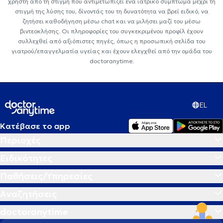
χρήστη από τη στιγμή που αντιμετωπίζει ένα ιατρικό σύμπτωμα μέχρι τη
στιγμή της λύσης του, δίνοντάς του τη δυνατότητα να βρεί ειδικό, να
ζητήσει καθοδήγηση μέσω chat και να μιλήσει μαζί του μέσω
βιντεοκλήσης. Οι πληροφορίες του συγκεκριμένου προφίλ έχουν
συλλεχθεί από αξιόπιστες πηγές, όπως η προσωπική σελίδα του
γιατρού/επαγγελματία υγείας και έχουν ελεγχθεί από την ομάδα του
doctoranytime.
EL
Κατέβασε το app
Περιοχές
Ειδικότητες
Παθήσεις/Υπηρεσίες
Αναζητήσεις
doctoranytime