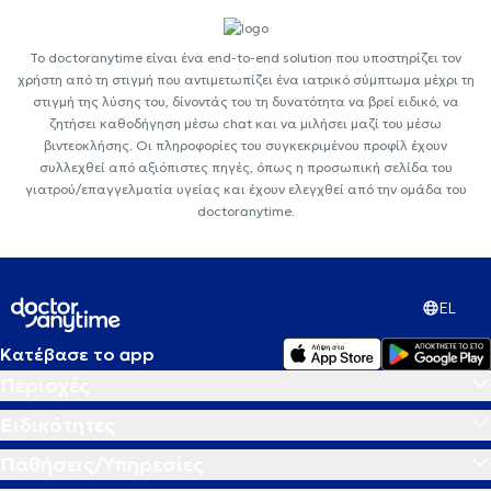
Το doctoranytime είναι ένα end-to-end solution που υποστηρίζει τον
χρήστη από τη στιγμή που αντιμετωπίζει ένα ιατρικό σύμπτωμα μέχρι τη
στιγμή της λύσης του, δίνοντάς του τη δυνατότητα να βρεί ειδικό, να
ζητήσει καθοδήγηση μέσω chat και να μιλήσει μαζί του μέσω
βιντεοκλήσης. Οι πληροφορίες του συγκεκριμένου προφίλ έχουν
συλλεχθεί από αξιόπιστες πηγές, όπως η προσωπική σελίδα του
γιατρού/επαγγελματία υγείας και έχουν ελεγχθεί από την ομάδα του
doctoranytime.
EL
Κατέβασε το app
Περιοχές
Ειδικότητες
Παθήσεις/Υπηρεσίες