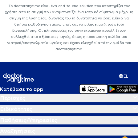
Το doctoranytime είναι ένα end-to-end solution που υποστηρίζει τον
χρήστη από τη στιγμή που αντιμετωπίζει ένα ιατρικό σύμπτωμα μέχρι τη
στιγμή της λύσης του, δίνοντάς του τη δυνατότητα να βρεί ειδικό, να
ζητήσει καθοδήγηση μέσω chat και να μιλήσει μαζί του μέσω
βιντεοκλήσης. Οι πληροφορίες του συγκεκριμένου προφίλ έχουν
συλλεχθεί από αξιόπιστες πηγές, όπως η προσωπική σελίδα του
γιατρού/επαγγελματία υγείας και έχουν ελεγχθεί από την ομάδα του
doctoranytime.
EL
Κατέβασε το app
Περιοχές
Ειδικότητες
Παθήσεις/Υπηρεσίες
Αναζητήσεις