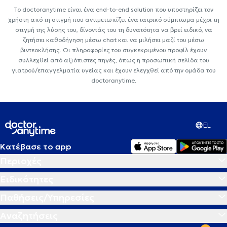
Το doctoranytime είναι ένα end-to-end solution που υποστηρίζει τον
χρήστη από τη στιγμή που αντιμετωπίζει ένα ιατρικό σύμπτωμα μέχρι τη
στιγμή της λύσης του, δίνοντάς του τη δυνατότητα να βρεί ειδικό, να
ζητήσει καθοδήγηση μέσω chat και να μιλήσει μαζί του μέσω
βιντεοκλήσης. Οι πληροφορίες του συγκεκριμένου προφίλ έχουν
συλλεχθεί από αξιόπιστες πηγές, όπως η προσωπική σελίδα του
γιατρού/επαγγελματία υγείας και έχουν ελεγχθεί από την ομάδα του
doctoranytime.
EL
Κατέβασε το app
Περιοχές
Ειδικότητες
Παθήσεις/Υπηρεσίες
Αναζητήσεις