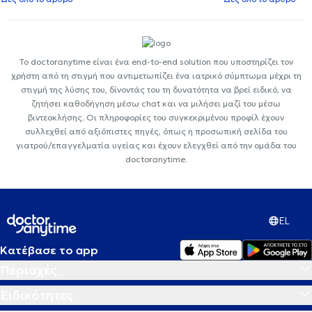
Το doctoranytime είναι ένα end-to-end solution που υποστηρίζει τον
χρήστη από τη στιγμή που αντιμετωπίζει ένα ιατρικό σύμπτωμα μέχρι τη
στιγμή της λύσης του, δίνοντάς του τη δυνατότητα να βρεί ειδικό, να
ζητήσει καθοδήγηση μέσω chat και να μιλήσει μαζί του μέσω
βιντεοκλήσης. Οι πληροφορίες του συγκεκριμένου προφίλ έχουν
συλλεχθεί από αξιόπιστες πηγές, όπως η προσωπική σελίδα του
γιατρού/επαγγελματία υγείας και έχουν ελεγχθεί από την ομάδα του
doctoranytime.
EL
Κατέβασε το app
Περιοχές
Ειδικότητες