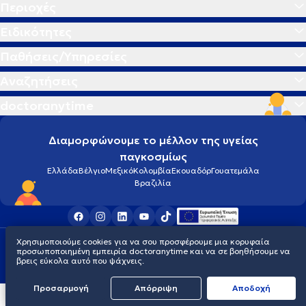
Περιοχές
Ειδικότητες
Παθήσεις/Υπηρεσίες
Αναζητήσεις
doctoranytime
Διαμορφώνουμε το μέλλον της υγείας
παγκοσμίως
Ελλάδα
Βέλγιο
Μεξικό
Κολομβία
Εκουαδόρ
Γουατεμάλα
Βραζιλία
Χρησιμοποιούμε cookies για να σου προσφέρουμε μια κορυφαία
Οροι χρήσης
Cookies
Πολιτική προστασίας προσωπικού απορρήτου
προσωποποιημένη εμπειρία doctoranytime και να σε βοηθήσουμε να
© 2026 doctoranytime
βρεις εύκολα αυτό που ψάχνεις.
Προσαρμογή
Απόρριψη
Aποδοχή