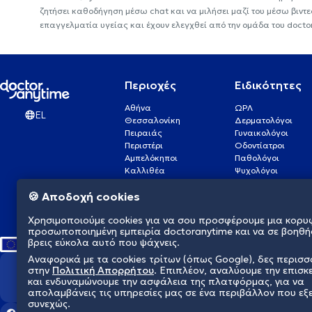
ζητήσει καθοδήγηση μέσω chat και να μιλήσει μαζί του μέσω βιντ
επαγγελματία υγείας και έχουν ελεγχθεί από την ομάδα του docto
Περιοχές
Ειδικότητες
Αθήνα
ΩΡΛ
EL
Θεσσαλονίκη
Δερματολόγοι
Πειραιάς
Γυναικολόγοι
Περιστέρι
Οδοντίατροι
Αμπελόκηποι
Παθολόγοι
Καλλιθέα
Ψυχολόγοι
Πάτρα
Οφθαλμίατροι
🍪 Αποδοχή cookies
Γλυφάδα
Ενδοκρινολόγοι
Νίκαια
Ουρολόγοι
Χρησιμοποιούμε cookies για να σου προσφέρουμε μια κορυ
Νέα Σμύρνη
Καρδιολόγοι
προσωποποιημένη εμπειρία doctoranytime και να σε βοηθή
βρεις εύκολα αυτό που ψάχνεις.
Αναφορικά με τα cookies τρίτων (όπως Google), δες περισ
στην
Πολιτική Απορρήτου
. Επιπλέον, αναλύουμε την επισκ
Διαμορφώνουμε το μέλλον τη
και ενδυναμώνουμε την ασφάλεια της πλατφόρμας, για να
απολαμβάνεις τις υπηρεσίες μας σε ένα περιβάλλον που εξ
συνεχώς.