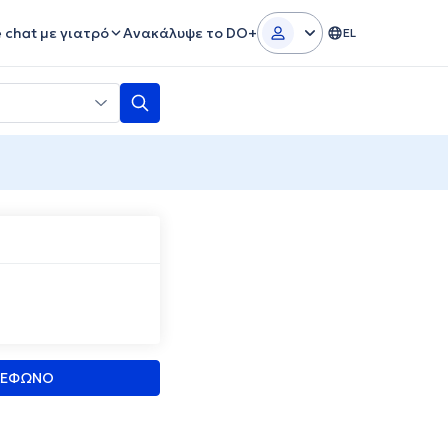
e chat με γιατρό
Ανακάλυψε το DO+
EL
ΛΕΦΩΝΟ