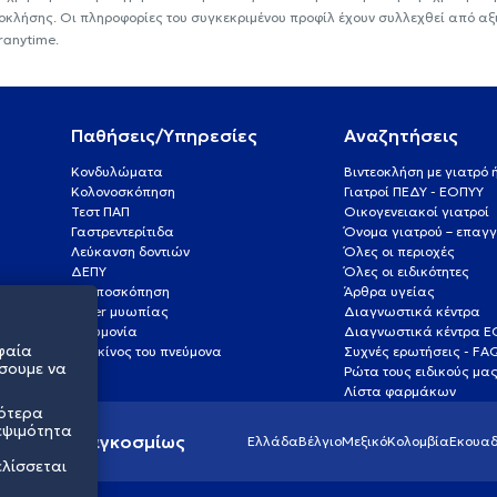
εοκλήσης. Οι πληροφορίες του συγκεκριμένου προφίλ έχουν συλλεχθεί από αξ
ranytime.
Παθήσεις/Υπηρεσίες
Αναζητήσεις
Κονδυλώματα
Βιντεοκλήση με γιατρό
Κολονοσκόπηση
Γιατροί ΠΕΔΥ - ΕΟΠΥΥ
Τεστ ΠΑΠ
Οικογενειακοί γιατροί
Γαστρεντερίτιδα
Όνομα γιατρού – επαγγ
Λεύκανση δοντιών
Όλες οι περιοχές
ΔΕΠΥ
Όλες οι ειδικότητες
Κολποσκόπηση
Άρθρα υγείας
Laser μυωπίας
Διαγνωστικά κέντρα
Πνευμονία
Διαγνωστικά κέντρα 
φαία
Καρκίνος του πνεύμονα
Συχνές ερωτήσεις - FA
σουμε να
Ρώτα τους ειδικούς μα
Λίστα φαρμάκων
σότερα
εψιμότητα
ς υγείας παγκοσμίως
Ελλάδα
Βέλγιο
Μεξικό
Κολομβία
Εκουαδ
ελίσσεται