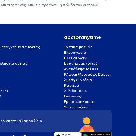
ιόπιστες πηγές, όπως η προσωπική σελίδα του γιατρού/
doctoranytime
 ή επαγγελματία υγείας
Σχετικά με εμάς
Επικοινωνία
DO+ at work
ελματία υγείας
Live chat με γιατρό
Ανακάλυψε το DO+
Κλινική Φροντίδας Βάρους
Άμεση Συνεδρία
Καριέρα
ΕΟΠΥΥ
Σελίδα τύπου
Q
Ενέργειες
ς
Εμπιστευτικότητα
Υποστηρίζουμε
όρ
Γουατεμάλα
Βραζιλία