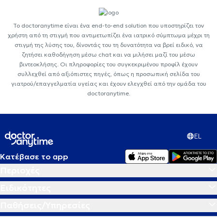
Το doctoranytime είναι ένα end-to-end solution που υποστηρίζει τον
χρήστη από τη στιγμή που αντιμετωπίζει ένα ιατρικό σύμπτωμα μέχρι τη
στιγμή της λύσης του, δίνοντάς του τη δυνατότητα να βρεί ειδικό, να
ζητήσει καθοδήγηση μέσω chat και να μιλήσει μαζί του μέσω
βιντεοκλήσης. Οι πληροφορίες του συγκεκριμένου προφίλ έχουν
συλλεχθεί από αξιόπιστες πηγές, όπως η προσωπική σελίδα του
γιατρού/επαγγελματία υγείας και έχουν ελεγχθεί από την ομάδα του
doctoranytime.
EL
Κατέβασε το app
Περιοχές
Ειδικότητες
Παθήσεις/Υπηρεσίες