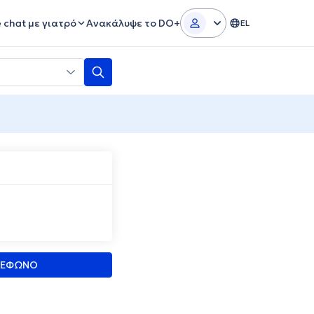
e chat με γιατρό
Ανακάλυψε το DO+
EL
ΛΕΦΩΝΟ