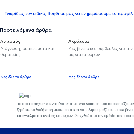
Γνωρίζεις τον ειδικό; Βοήθησέ μας να ενημερώσουμε το προφίλ
Προτεινόμενα άρθρα
Αυτισμός
Ακράτεια
Διάγνωση, συμπτώματα και
Δες βίντεο και συμβουλές για την
θεραπείες
ακράτεια ούρων
Δες όλο το άρθρο
Δες όλο το άρθρο
Το doctoranytime είναι ένα end-to-end solution που υποστηρίζει το
ζητήσει καθοδήγηση μέσω chat και να μιλήσει μαζί του μέσω βιντ
επαγγελματία υγείας και έχουν ελεγχθεί από την ομάδα του docto