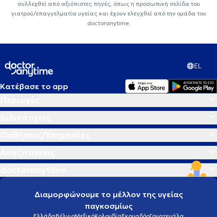
συλλεχθεί από αξιόπιστες πηγές, όπως η προσωπική σελίδα του
γιατρού/επαγγελματία υγείας και έχουν ελεγχθεί από την ομάδα του
doctoranytime.
EL
Κατέβασε το app
Περιοχές
Ειδικότητες
Παθήσεις/Υπηρεσίες
Αναζητήσεις
doctoranytime
Διαμορφώνουμε το μέλλον της υγείας
παγκοσμίως
Ελλάδα
Βέλγιο
Μεξικό
Κολομβία
Εκουαδόρ
Γουατεμάλα