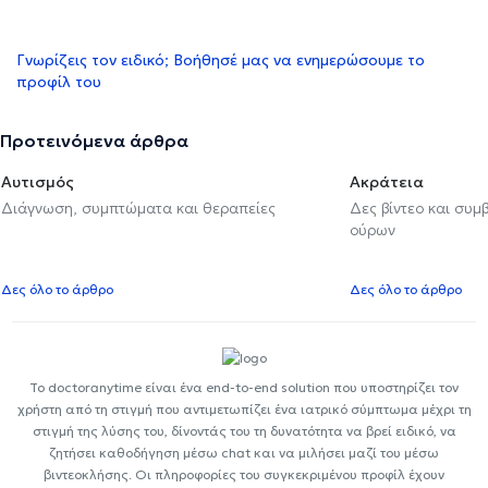
Γνωρίζεις τον ειδικό; Βοήθησέ μας να ενημερώσουμε το
προφίλ του
Προτεινόμενα άρθρα
Αυτισμός
Ακράτεια
Διάγνωση, συμπτώματα και θεραπείες
Δες βίντεο και συμ
ούρων
Δες όλο το άρθρο
Δες όλο το άρθρο
Το doctoranytime είναι ένα end-to-end solution που υποστηρίζει τον
χρήστη από τη στιγμή που αντιμετωπίζει ένα ιατρικό σύμπτωμα μέχρι τη
στιγμή της λύσης του, δίνοντάς του τη δυνατότητα να βρεί ειδικό, να
ζητήσει καθοδήγηση μέσω chat και να μιλήσει μαζί του μέσω
βιντεοκλήσης. Οι πληροφορίες του συγκεκριμένου προφίλ έχουν