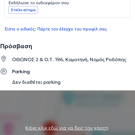
Εκδήλωσε το ενδιαφέρον σου
Στείλε αίτημα
Είστε ο ειδικός; Πάρτε τον έλεγχο του προφίλ σας
Πρόσβαση
ΟΘΩΝΟΣ 2 & Ο.Τ. 196, Κομοτηνή, Νομός Ροδόπης
Parking
Δεν διαθέτει parking
Κάνε κλικ εδώ για να δεις τον χάρτη