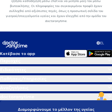
ζητήσει καθοδήγηση μέσω chat και να μιλήσει μαζί του μέσω
βιντεοκλήσης. Οι πληροφορίες του συγκεκριμένου προφίλ έχουν
συλλεχθεί από αξιόπιστες πηγές, όπως η προσωπική σελίδα του
γιατρού/επαγγελματία υγείας και έχουν ελεγχθεί από την ομάδα του
doctoranytime.
EL
Κατέβασε το app
Περιοχές
Ειδικότητες
Παθήσεις/Υπηρεσίες
Αναζητήσεις
doctoranytime
Διαμορφώνουμε το μέλλον της υγείας