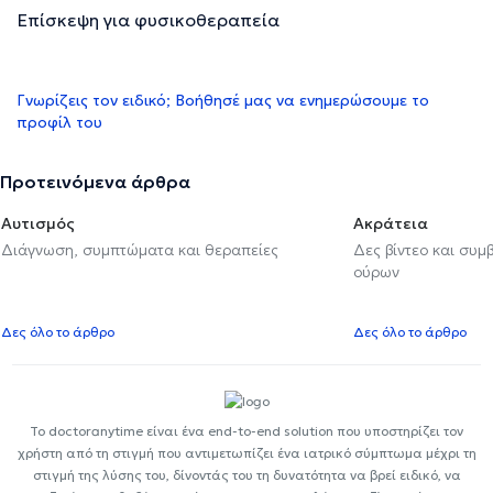
Επίσκεψη για φυσικοθεραπεία
Γνωρίζεις τον ειδικό; Βοήθησέ μας να ενημερώσουμε το
προφίλ του
Προτεινόμενα άρθρα
Αυτισμός
Ακράτεια
Διάγνωση, συμπτώματα και θεραπείες
Δες βίντεο και συμ
ούρων
Δες όλο το άρθρο
Δες όλο το άρθρο
Το doctoranytime είναι ένα end-to-end solution που υποστηρίζει τον
χρήστη από τη στιγμή που αντιμετωπίζει ένα ιατρικό σύμπτωμα μέχρι τη
στιγμή της λύσης του, δίνοντάς του τη δυνατότητα να βρεί ειδικό, να