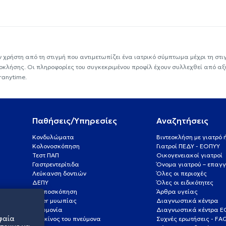
ν χρήστη από τη στιγμή που αντιμετωπίζει ένα ιατρικό σύμπτωμα μέχρι τη στιγμ
εοκλήσης. Οι πληροφορίες του συγκεκριμένου προφίλ έχουν συλλεχθεί από αξ
ranytime.
Παθήσεις/Υπηρεσίες
Αναζητήσεις
Κονδυλώματα
Βιντεοκλήση με γιατρό
Κολονοσκόπηση
Γιατροί ΠΕΔΥ - ΕΟΠΥΥ
Τεστ ΠΑΠ
Οικογενειακοί γιατροί
Γαστρεντερίτιδα
Όνομα γιατρού – επαγγ
Λεύκανση δοντιών
Όλες οι περιοχές
ΔΕΠΥ
Όλες οι ειδικότητες
Κολποσκόπηση
Άρθρα υγείας
Laser μυωπίας
Διαγνωστικά κέντρα
Πνευμονία
Διαγνωστικά κέντρα 
φαία
Καρκίνος του πνεύμονα
Συχνές ερωτήσεις - FA