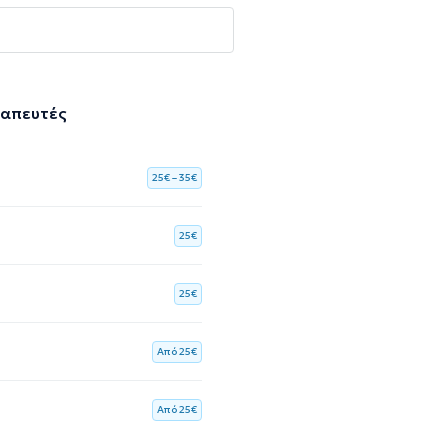
ραπευτές
25€ – 35€
25€
25€
Aπό 25€
Aπό 25€