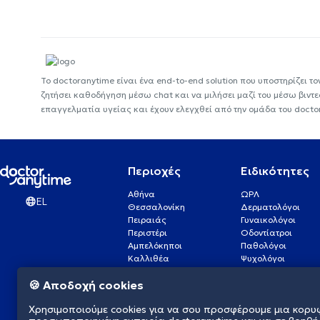
Το doctoranytime είναι ένα end-to-end solution που υποστηρίζει το
ζητήσει καθοδήγηση μέσω chat και να μιλήσει μαζί του μέσω βιντ
επαγγελματία υγείας και έχουν ελεγχθεί από την ομάδα του docto
Περιοχές
Ειδικότητες
Αθήνα
ΩΡΛ
EL
Θεσσαλονίκη
Δερματολόγοι
Πειραιάς
Γυναικολόγοι
Περιστέρι
Οδοντίατροι
Αμπελόκηποι
Παθολόγοι
Καλλιθέα
Ψυχολόγοι
Πάτρα
Οφθαλμίατροι
🍪 Αποδοχή cookies
Γλυφάδα
Ενδοκρινολόγοι
Νίκαια
Ουρολόγοι
Χρησιμοποιούμε cookies για να σου προσφέρουμε μια κορυ
Νέα Σμύρνη
Καρδιολόγοι