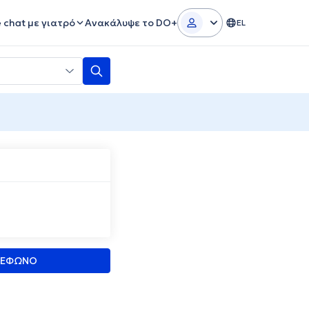
e chat με γιατρό
Ανακάλυψε το DO+
EL
ΛΕΦΩΝΟ