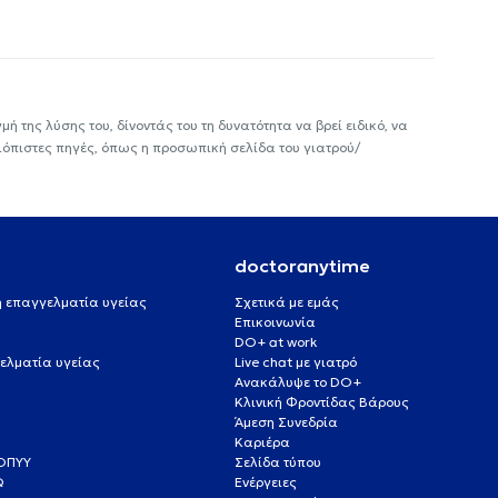
ή της λύσης του, δίνοντάς του τη δυνατότητα να βρεί ειδικό, να
ιόπιστες πηγές, όπως η προσωπική σελίδα του γιατρού/
doctoranytime
 ή επαγγελματία υγείας
Σχετικά με εμάς
Επικοινωνία
DO+ at work
ελματία υγείας
Live chat με γιατρό
Ανακάλυψε το DO+
Κλινική Φροντίδας Βάρους
Άμεση Συνεδρία
Καριέρα
ΕΟΠΥΥ
Σελίδα τύπου
Q
Ενέργειες