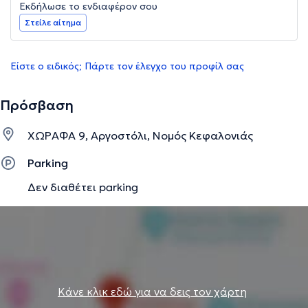
Εκδήλωσε το ενδιαφέρον σου
Στείλε αίτημα
Είστε ο ειδικός; Πάρτε τον έλεγχο του προφίλ σας
Πρόσβαση
ΧΩΡΑΦΑ 9, Αργοστόλι, Νομός Κεφαλονιάς
Parking
Δεν διαθέτει parking
Κάνε κλικ εδώ για να δεις τον χάρτη