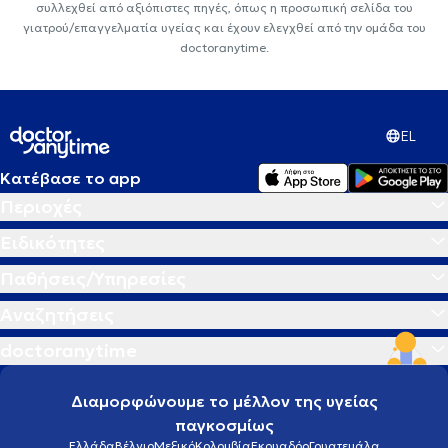
συλλεχθεί από αξιόπιστες πηγές, όπως η προσωπική σελίδα του
γιατρού/επαγγελματία υγείας και έχουν ελεγχθεί από την ομάδα του
doctoranytime.
EL
Κατέβασε το app
Περιοχές
Ειδικότητες
Παθήσεις/Υπηρεσίες
Αναζητήσεις
doctoranytime
Διαμορφώνουμε το μέλλον της υγείας
παγκοσμίως
Ελλάδα
Βέλγιο
Μεξικό
Κολομβία
Εκουαδόρ
Γουατεμάλα