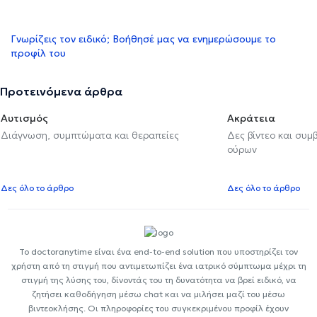
Γνωρίζεις τον ειδικό; Βοήθησέ μας να ενημερώσουμε το
προφίλ του
Προτεινόμενα άρθρα
Αυτισμός
Ακράτεια
Διάγνωση, συμπτώματα και θεραπείες
Δες βίντεο και συμ
ούρων
Δες όλο το άρθρο
Δες όλο το άρθρο
Το doctoranytime είναι ένα end-to-end solution που υποστηρίζει τον
χρήστη από τη στιγμή που αντιμετωπίζει ένα ιατρικό σύμπτωμα μέχρι τη
στιγμή της λύσης του, δίνοντάς του τη δυνατότητα να βρεί ειδικό, να
ζητήσει καθοδήγηση μέσω chat και να μιλήσει μαζί του μέσω
βιντεοκλήσης. Οι πληροφορίες του συγκεκριμένου προφίλ έχουν