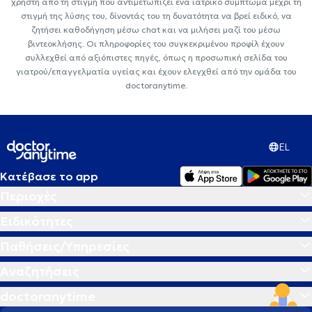
χρήστη από τη στιγμή που αντιμετωπίζει ένα ιατρικό σύμπτωμα μέχρι τη
στιγμή της λύσης του, δίνοντάς του τη δυνατότητα να βρεί ειδικό, να
ζητήσει καθοδήγηση μέσω chat και να μιλήσει μαζί του μέσω
βιντεοκλήσης. Οι πληροφορίες του συγκεκριμένου προφίλ έχουν
συλλεχθεί από αξιόπιστες πηγές, όπως η προσωπική σελίδα του
γιατρού/επαγγελματία υγείας και έχουν ελεγχθεί από την ομάδα του
doctoranytime.
EL
Κατέβασε το app
Περιοχές
Ειδικότητες
Παθήσεις/Υπηρεσίες
Αναζητήσεις
doctoranytime