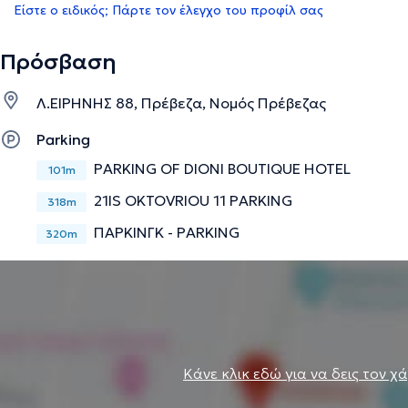
Είστε ο ειδικός; Πάρτε τον έλεγχο του προφίλ σας
Πρόσβαση
Λ.ΕΙΡΗΝΗΣ 88, Πρέβεζα, Νομός Πρέβεζας
Parking
PARKING OF DIONI BOUTIQUE HOTEL
101m
21IS OKTOVRIOU 11 PARKING
318m
ΠΑΡΚΙΝΓΚ - PARKING
320m
Κάνε κλικ εδώ για να δεις τον χ