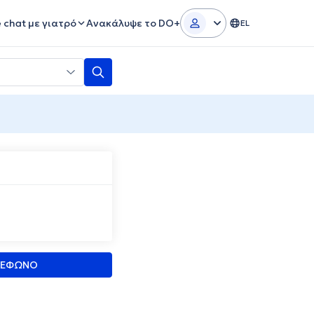
e chat με γιατρό
Ανακάλυψε το DO+
EL
ΛΕΦΩΝΟ