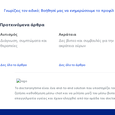
Γνωρίζεις τον ειδικό; Βοήθησέ μας να ενημερώσουμε το προφίλ
Προτεινόμενα άρθρα
Αυτισμός
Ακράτεια
Διάγνωση, συμπτώματα και
Δες βίντεο και συμβουλές για την
θεραπείες
ακράτεια ούρων
Δες όλο το άρθρο
Δες όλο το άρθρο
Το doctoranytime είναι ένα end-to-end solution που υποστηρίζει το
ζητήσει καθοδήγηση μέσω chat και να μιλήσει μαζί του μέσω βιντ
επαγγελματία υγείας και έχουν ελεγχθεί από την ομάδα του docto