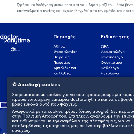
ζητήσει καθοδήγηση μέσω chat και να μιλήσει μαζί του μέσω βιντ
επαγγελματία υγείας και έχουν ελεγχθεί από την ομάδα του docto
Περιοχές
Ειδικότητες
Αθήνα
ΩΡΛ
EL
Θεσσαλονίκη
Δερματολόγοι
Πειραιάς
Γυναικολόγοι
Περιστέρι
Οδοντίατροι
Αμπελόκηποι
Παθολόγοι
Καλλιθέα
Ψυχολόγοι
Πάτρα
Οφθαλμίατροι
🍪 Αποδοχή cookies
Γλυφάδα
Ενδοκρινολόγοι
Νίκαια
Ουρολόγοι
Χρησιμοποιούμε cookies για να σου προσφέρουμε μια κορυ
Νέα Σμύρνη
Καρδιολόγοι
προσωποποιημένη εμπειρία doctoranytime και να σε βοηθή
βρεις εύκολα αυτό που ψάχνεις.
Αναφορικά με τα cookies τρίτων (όπως Google), δες περισ
στην
Πολιτική Απορρήτου
. Επιπλέον, αναλύουμε την επισκ
Διαμορφώνουμε το μέλλον τη
και ενδυναμώνουμε την ασφάλεια της πλατφόρμας, για να
απολαμβάνεις τις υπηρεσίες μας σε ένα περιβάλλον που εξ
συνεχώς.