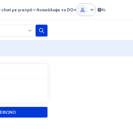
e chat με γιατρό
Ανακάλυψε το DO+
EL
ΛΕΦΩΝΟ