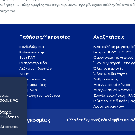
εοκλήσης. Οι πληροφορίες του συγκεκριμένου προφίλ έχουν συλλεχθεί από αξ
ranytime.
Παθήσεις/Υπηρεσίες
Αναζητήσεις
Κονδυλώματα
Βιντεοκλήση με γιατρό
Κολονοσκόπηση
Γιατροί ΠΕΔΥ - ΕΟΠΥΥ
Τεστ ΠΑΠ
Οικογενειακοί γιατροί
Γαστρεντερίτιδα
Όνομα γιατρού – επαγγ
Λεύκανση δοντιών
Όλες οι περιοχές
ΔΕΠΥ
Όλες οι ειδικότητες
Κολποσκόπηση
Άρθρα υγείας
Laser μυωπίας
Διαγνωστικά κέντρα
Πνευμονία
Διαγνωστικά κέντρα 
φαία
Καρκίνος του πνεύμονα
Συχνές ερωτήσεις - FA
σουμε να
Ρώτα τους ειδικούς μα
Λίστα φαρμάκων
σότερα
εψιμότητα
ς υγείας παγκοσμίως
Ελλάδα
Βέλγιο
Μεξικό
Κολομβία
Εκουαδ
ελίσσεται