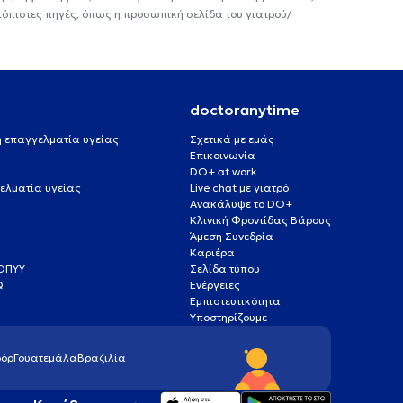
ιόπιστες πηγές, όπως η προσωπική σελίδα του γιατρού/
doctoranytime
 ή επαγγελματία υγείας
Σχετικά με εμάς
Επικοινωνία
DO+ at work
ελματία υγείας
Live chat με γιατρό
Ανακάλυψε το DO+
Κλινική Φροντίδας Βάρους
Άμεση Συνεδρία
Καριέρα
ΕΟΠΥΥ
Σελίδα τύπου
Q
Ενέργειες
ς
Εμπιστευτικότητα
Υποστηρίζουμε
όρ
Γουατεμάλα
Βραζιλία