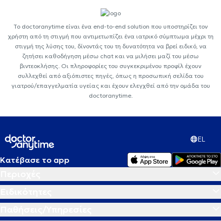
Το doctoranytime είναι ένα end-to-end solution που υποστηρίζει τον
χρήστη από τη στιγμή που αντιμετωπίζει ένα ιατρικό σύμπτωμα μέχρι τη
στιγμή της λύσης του, δίνοντάς του τη δυνατότητα να βρεί ειδικό, να
ζητήσει καθοδήγηση μέσω chat και να μιλήσει μαζί του μέσω
βιντεοκλήσης. Οι πληροφορίες του συγκεκριμένου προφίλ έχουν
συλλεχθεί από αξιόπιστες πηγές, όπως η προσωπική σελίδα του
γιατρού/επαγγελματία υγείας και έχουν ελεγχθεί από την ομάδα του
doctoranytime.
EL
Κατέβασε το app
Περιοχές
Ειδικότητες
Παθήσεις/Υπηρεσίες