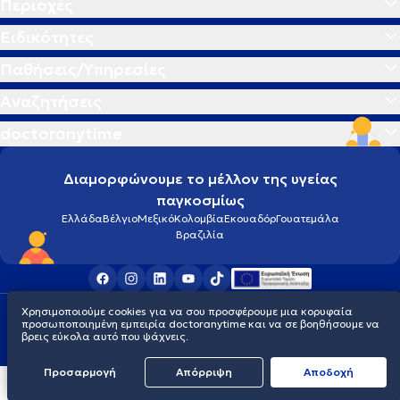
Περιοχές
Ειδικότητες
Παθήσεις/Υπηρεσίες
Αναζητήσεις
doctoranytime
Διαμορφώνουμε το μέλλον της υγείας
παγκοσμίως
Ελλάδα
Βέλγιο
Μεξικό
Κολομβία
Εκουαδόρ
Γουατεμάλα
Βραζιλία
Χρησιμοποιούμε cookies για να σου προσφέρουμε μια κορυφαία
Οροι χρήσης
Cookies
Πολιτική προστασίας προσωπικού απορρήτου
προσωποποιημένη εμπειρία doctoranytime και να σε βοηθήσουμε να
© 2026 doctoranytime
βρεις εύκολα αυτό που ψάχνεις.
Προσαρμογή
Απόρριψη
Aποδοχή